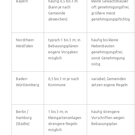
Bayern
häufig 0,5 bis 3 m
kleine Gewächshäuser
(kann je nach
oft genehmigungsfrei;
Gemeinde
größere meist
abweichen)
genehmigungspflichtig
Nordrhein-
typisch 1 bis 3 m; in
häufig bis kleine
Westfalen
Bebauungsplänen
Nebenbauten
engere Vorgaben
genehmigungsfrei;
möglich
sonst Genehmigung
nötig
Baden-
0,5 bis 3 m je nach
variabel; Gemeinden
Württemberg
Kommune
setzen eigene Regeln
Berlin /
1 bis 3 m; in
häufig strengere
Hamburg
Kleingartenanlagen
Vorschriften wegen
(Städte)
strengere Regeln
Bebauungsplan
möglich