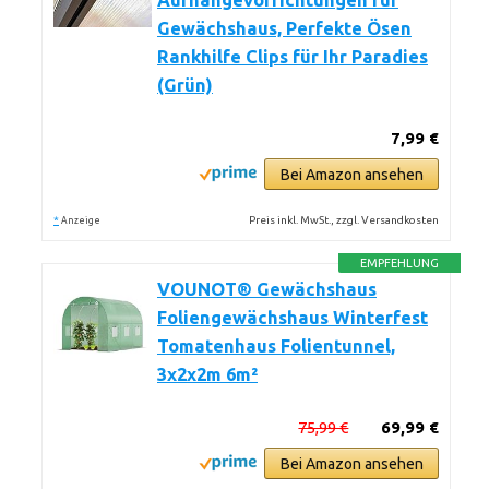
Aufhängevorrichtungen für
Gewächshaus, Perfekte Ösen
Rankhilfe Clips für Ihr Paradies
(Grün)
7,99 €
Bei Amazon ansehen
*
Preis inkl. MwSt., zzgl. Versandkosten
Anzeige
EMPFEHLUNG
VOUNOT® Gewächshaus
Foliengewächshaus Winterfest
Tomatenhaus Folientunnel,
3x2x2m 6m²
75,99 €
69,99 €
Bei Amazon ansehen