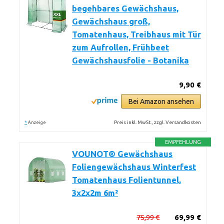
begehbares Gewächshaus,
Gewächshaus groß,
Tomatenhaus, Treibhaus mit Tür
zum Aufrollen, Frühbeet
Gewächshausfolie - Botanika
9,90 €
Bei Amazon ansehen
*
Preis inkl. MwSt., zzgl. Versandkosten
Anzeige
EMPFEHLUNG
VOUNOT® Gewächshaus
Foliengewächshaus Winterfest
Tomatenhaus Folientunnel,
3x2x2m 6m²
75,99 €
69,99 €