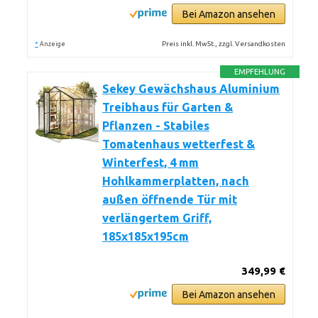
Bei Amazon ansehen
*
Preis inkl. MwSt., zzgl. Versandkosten
Anzeige
EMPFEHLUNG
Sekey Gewächshaus Aluminium
Treibhaus für Garten &
Pflanzen - Stabiles
Tomatenhaus wetterfest &
Winterfest, 4 mm
Hohlkammerplatten, nach
außen öffnende Tür mit
verlängertem Griff,
185x185x195cm
349,99 €
Bei Amazon ansehen