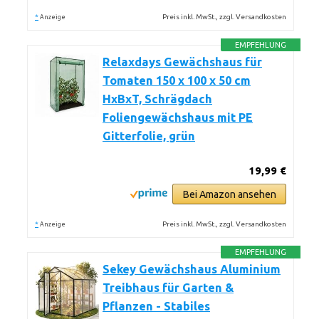
*
Preis inkl. MwSt., zzgl. Versandkosten
Anzeige
EMPFEHLUNG
Relaxdays Gewächshaus für
Tomaten 150 x 100 x 50 cm
HxBxT, Schrägdach
Foliengewächshaus mit PE
Gitterfolie, grün
19,99 €
Bei Amazon ansehen
*
Preis inkl. MwSt., zzgl. Versandkosten
Anzeige
EMPFEHLUNG
Sekey Gewächshaus Aluminium
Treibhaus für Garten &
Pflanzen - Stabiles