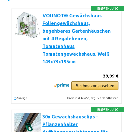
EMPFEHLUNG
VOUNOT® Gewächshaus
Foliengewächshaus,
begehbares Gartenhäuschen
mit 4 Regalebenen,
Tomatenhaus
Tomatengewächshaus, Weiß
143x73x195cm
39,99 €
Bei Amazon ansehen
*
Preis inkl. MwSt., zzgl. Versandkosten
Anzeige
EMPFEHLUNG
30x Gewächshausclips -
Pflanzenhalter