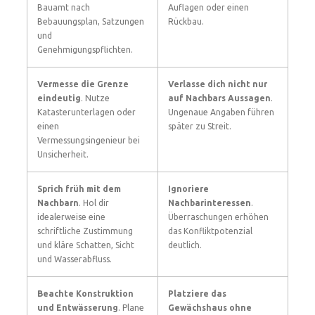
Bauamt nach
Auflagen oder einen
Bebauungsplan, Satzungen
Rückbau.
und
Genehmigungspflichten.
Vermesse die Grenze
Verlasse dich nicht nur
eindeutig
. Nutze
auf Nachbars Aussagen
.
Katasterunterlagen oder
Ungenaue Angaben führen
einen
später zu Streit.
Vermessungsingenieur bei
Unsicherheit.
Sprich früh mit dem
Ignoriere
Nachbarn
. Hol dir
Nachbarinteressen
.
idealerweise eine
Überraschungen erhöhen
schriftliche Zustimmung
das Konfliktpotenzial
und kläre Schatten, Sicht
deutlich.
und Wasserabfluss.
Beachte Konstruktion
Platziere das
und Entwässerung
. Plane
Gewächshaus ohne