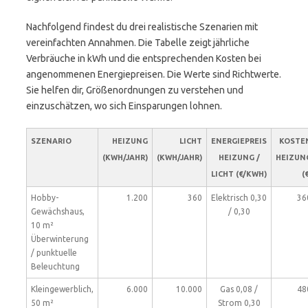
Nachfolgend findest du drei realistische Szenarien mit
vereinfachten Annahmen. Die Tabelle zeigt jährliche
Verbräuche in kWh und die entsprechenden Kosten bei
angenommenen Energiepreisen. Die Werte sind Richtwerte.
Sie helfen dir, Größenordnungen zu verstehen und
einzuschätzen, wo sich Einsparungen lohnen.
SZENARIO
HEIZUNG
LICHT
ENERGIEPREIS
KOSTE
(KWH/JAHR)
(KWH/JAHR)
HEIZUNG /
HEIZUN
LICHT (€/KWH)
(
Hobby-
1.200
360
Elektrisch 0,30
36
Gewächshaus,
/ 0,30
10 m²
Überwinterung
/ punktuelle
Beleuchtung
Kleingewerblich,
6.000
10.000
Gas 0,08 /
48
50 m²
Strom 0,30