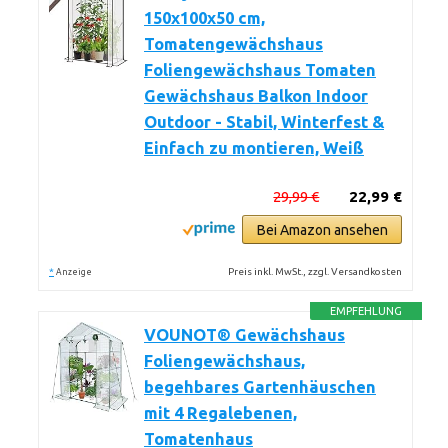
150x100x50 cm,
Tomatengewächshaus
Foliengewächshaus Tomaten
Gewächshaus Balkon Indoor
Outdoor - Stabil, Winterfest &
Einfach zu montieren, Weiß
29,99 €
22,99 €
Bei Amazon ansehen
*
Preis inkl. MwSt., zzgl. Versandkosten
Anzeige
EMPFEHLUNG
VOUNOT® Gewächshaus
Foliengewächshaus,
begehbares Gartenhäuschen
mit 4 Regalebenen,
Tomatenhaus