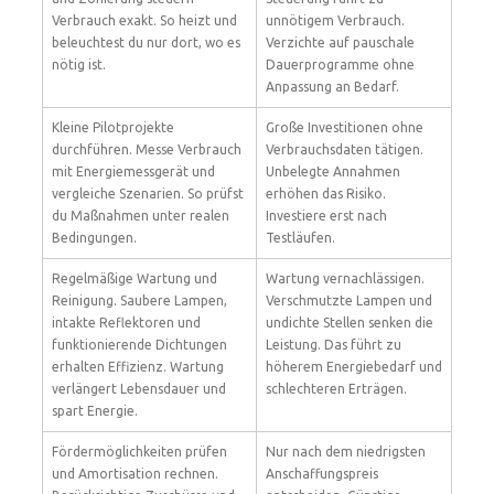
Verbrauch exakt. So heizt und
unnötigem Verbrauch.
beleuchtest du nur dort, wo es
Verzichte auf pauschale
nötig ist.
Dauerprogramme ohne
Anpassung an Bedarf.
Kleine Pilotprojekte
Große Investitionen ohne
durchführen. Messe Verbrauch
Verbrauchsdaten tätigen.
mit Energiemessgerät und
Unbelegte Annahmen
vergleiche Szenarien. So prüfst
erhöhen das Risiko.
du Maßnahmen unter realen
Investiere erst nach
Bedingungen.
Testläufen.
Regelmäßige Wartung und
Wartung vernachlässigen.
Reinigung. Saubere Lampen,
Verschmutzte Lampen und
intakte Reflektoren und
undichte Stellen senken die
funktionierende Dichtungen
Leistung. Das führt zu
erhalten Effizienz. Wartung
höherem Energiebedarf und
verlängert Lebensdauer und
schlechteren Erträgen.
spart Energie.
Fördermöglichkeiten prüfen
Nur nach dem niedrigsten
und Amortisation rechnen.
Anschaffungspreis