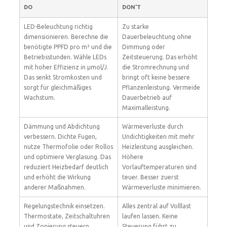
DO
DON’T
LED-Beleuchtung richtig
Zu starke
dimensionieren. Berechne die
Dauerbeleuchtung ohne
benötigte PPFD pro m² und die
Dimmung oder
Betriebsstunden. Wähle LEDs
Zeitsteuerung. Das erhöht
mit hoher Effizienz in µmol/J.
die Stromrechnung und
Das senkt Stromkosten und
bringt oft keine bessere
sorgt für gleichmäßiges
Pflanzenleistung. Vermeide
Wachstum.
Dauerbetrieb auf
Maximalleistung.
Dämmung und Abdichtung
Wärmeverluste durch
verbessern. Dichte Fugen,
Undichtigkeiten mit mehr
nutze Thermofolie oder Rollos
Heizleistung ausgleichen.
und optimiere Verglasung. Das
Höhere
reduziert Heizbedarf deutlich
Vorlauftemperaturen sind
und erhöht die Wirkung
teuer. Besser zuerst
anderer Maßnahmen.
Wärmeverluste minimieren.
Regelungstechnik einsetzen.
Alles zentral auf Volllast
Thermostate, Zeitschaltuhren
laufen lassen. Keine
und Zonierung steuern
Steuerung führt zu