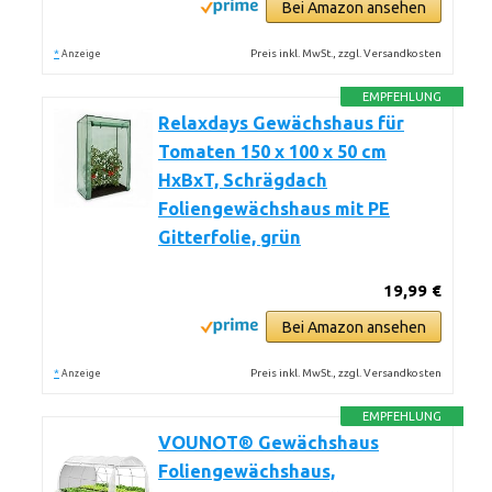
Bei Amazon ansehen
*
Preis inkl. MwSt., zzgl. Versandkosten
Anzeige
EMPFEHLUNG
Relaxdays Gewächshaus für
Tomaten 150 x 100 x 50 cm
HxBxT, Schrägdach
Foliengewächshaus mit PE
Gitterfolie, grün
19,99 €
Bei Amazon ansehen
*
Preis inkl. MwSt., zzgl. Versandkosten
Anzeige
EMPFEHLUNG
VOUNOT® Gewächshaus
Foliengewächshaus,