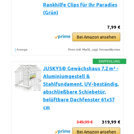
Rankhilfe Clips für Ihr Paradies
(Grün)
7,99 €
Bei Amazon ansehen
*
Preis inkl. MwSt., zzgl. Versandkosten
Anzeige
EMPFEHLUNG
JUSKYS® Gewächshaus 7,2 m² -
Aluminiumgestell &
Stahlfundament, UV-beständig,
abschließbare Schiebetür,
belüftbare Dachfenster 61x57
cm
349,99 €
319,99 €
Bei Amazon ansehen