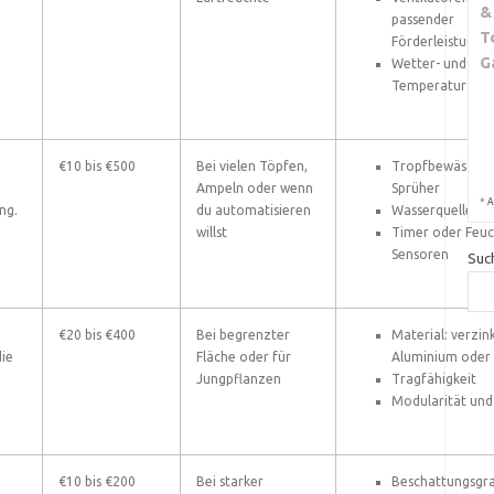
&
passender
T
Förderleistung
G
Wetter- und
Temperatursteu
€10 bis €500
Bei vielen Töpfen,
Tropfbewässerun
Ampeln oder wenn
Sprüher
*
A
ng.
du automatisieren
Wasserquelle un
willst
Timer oder Feuc
Sensoren
Suc
€20 bis €400
Bei begrenzter
Material: verzink
die
Fläche oder für
Aluminium oder
Jungpflanzen
Tragfähigkeit
Modularität un
€10 bis €200
Bei starker
Beschattungsgra