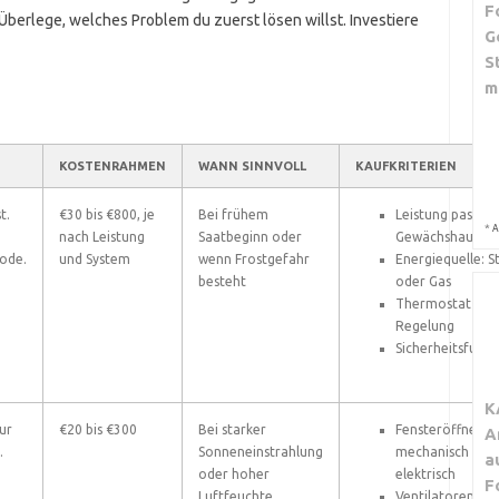
F
Überlege, welches Problem du zuerst lösen willst. Investiere
G
S
m
KOSTENRAHMEN
WANN SINNVOLL
KAUFKRITERIEN
t.
€30 bis €800, je
Bei frühem
Leistung passen
*
A
nach Leistung
Saatbeginn oder
Gewächshausgr
ode.
und System
wenn Frostgefahr
Energiequelle: 
besteht
oder Gas
Thermostat für
Regelung
Sicherheitsfunk
K
ur
€20 bis €300
Bei starker
Fensteröffner
A
.
Sonneneinstrahlung
mechanisch ode
a
oder hoher
elektrisch
F
Luftfeuchte
Ventilatoren mit