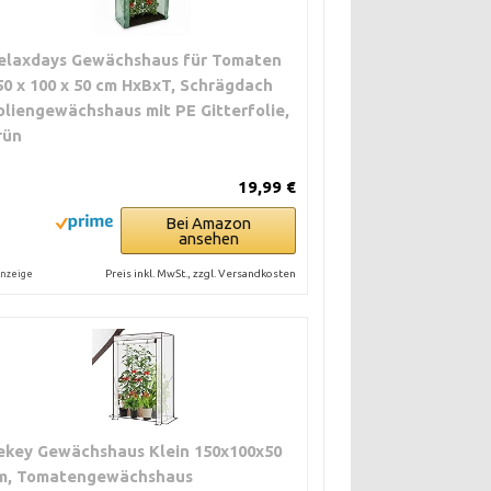
elaxdays Gewächshaus für Tomaten
50 x 100 x 50 cm HxBxT, Schrägdach
oliengewächshaus mit PE Gitterfolie,
rün
19,99 €
Bei Amazon
ansehen
Preis inkl. MwSt., zzgl. Versandkosten
nzeige
ekey Gewächshaus Klein 150x100x50
m, Tomatengewächshaus