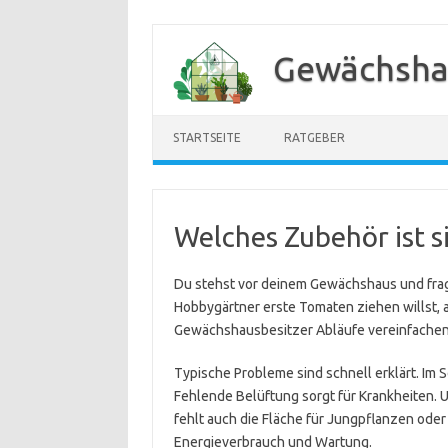
Zum
Inhalt
Gewächsha
springen
STARTSEITE
RATGEBER
Welches Zubehör ist s
Du stehst vor deinem Gewächshaus und frags
Hobbygärtner erste Tomaten ziehen willst, a
Gewächshausbesitzer Abläufe vereinfachen wi
Typische Probleme sind schnell erklärt. Im 
Fehlende Belüftung sorgt für Krankheiten.
fehlt auch die Fläche für Jungpflanzen ode
Energieverbrauch und Wartung.