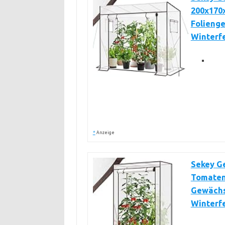
200x170
Folienge
Winterf
*
Anzeige
Sekey G
Tomaten
Gewächsh
Winterfe