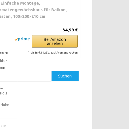
 Einfache Montage,
omatengewächshaus für Balkon,
arten, 100×200×210 cm
erung
34,99 €
Bei Amazon
ansehen
g vs.
Preis inkl. MwSt., zzgl. Versandkosten
nzeige
d Druck
hte-
hen
Suchen
t,
 Holz
d Höhe
d in