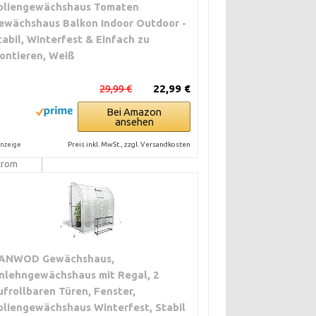
oliengewächshaus Tomaten
ewächshaus Balkon Indoor Outdoor -
tabil, Winterfest & Einfach zu
ontieren, Weiß
29,99 €
22,99 €
Bei Amazon
ansehen
d zur
Preis inkl. MwSt., zzgl. Versandkosten
nzeige
öße
Strom
tionen
ANWOD Gewächshaus,
nlehngewächshaus mit Regal, 2
r
ufrollbaren Türen, Fenster,
oliengewächshaus Winterfest, Stabil