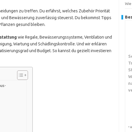
Wie
scheidungen zu treffen. Du erfährst, welches Zubehör Priorität
Bes
ng und Bewässerung zuverlässig steuerst. Du bekommst Tipps
 Pflanzen gesund bleiben.
stattung
wie Regale, Bewässerungssysteme, Ventilation und
inigung, Wartung und Schädlingskontrolle. Und wir erklären
atisierungsgrad und Budget. So kannst du gezielt investieren
S
T
S
W
n
aus-
v
*
A