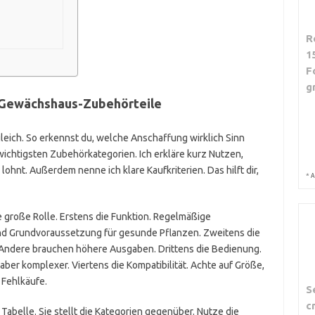
R
1
F
g
r Gewächshaus-Zubehörteile
rgleich. So erkennst du, welche Anschaffung wirklich Sinn
 wichtigsten Zubehörkategorien. Ich erkläre kurz Nutzen,
ohnt. Außerdem nenne ich klare Kaufkriterien. Das hilft dir,
*
A
 große Rolle. Erstens die Funktion. Regelmäßige
d Grundvoraussetzung für gesunde Pflanzen. Zweitens die
 Andere brauchen höhere Ausgaben. Drittens die Bedienung.
aber komplexer. Viertens die Kompatibilität. Achte auf Größe,
 Fehlkäufe.
S
c
Tabelle. Sie stellt die Kategorien gegenüber. Nutze die