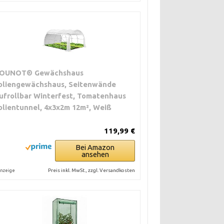
OUNOT® Gewächshaus
oliengewächshaus, Seitenwände
ufrollbar Winterfest, Tomatenhaus
olientunnel, 4x3x2m 12m², Weiß
119,99 €
Bei Amazon
ansehen
Preis inkl. MwSt., zzgl. Versandkosten
nzeige