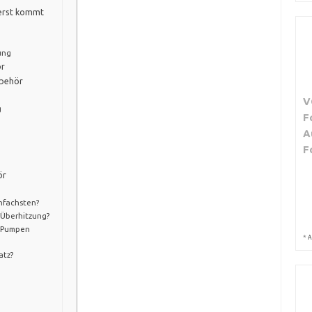
uerst kommt
ung
ör
ubehör
V
g
F
A
F
ör
nfachsten?
 Überhitzung?
d Pumpen
*
A
atz?