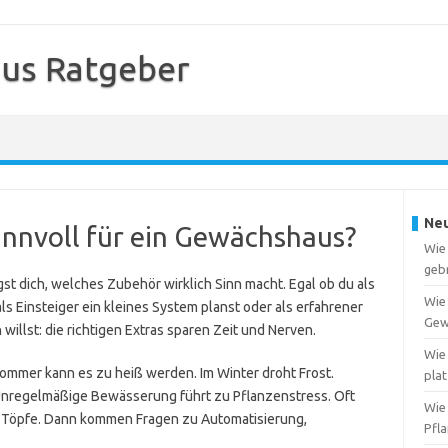
us Ratgeber
Neu
innvoll für ein Gewächshaus?
Wie
geb
t dich, welches Zubehör wirklich Sinn macht. Egal ob du als
Wie
ls Einsteiger ein kleines System planst oder als erfahrener
Gew
llst: die richtigen Extras sparen Zeit und Nerven.
Wie 
Sommer kann es zu heiß werden. Im Winter droht Frost.
pla
 Unregelmäßige Bewässerung führt zu Pflanzenstress. Oft
Wie
r Töpfe. Dann kommen Fragen zu Automatisierung,
Pfl