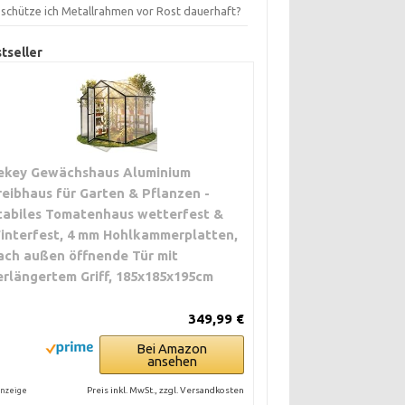
 schütze ich Metallrahmen vor Rost dauerhaft?
tseller
ekey Gewächshaus Aluminium
reibhaus für Garten & Pflanzen -
tabiles Tomatenhaus wetterfest &
interfest, 4 mm Hohlkammerplatten,
ach außen öffnende Tür mit
erlängertem Griff, 185x185x195cm
349,99 €
Bei Amazon
ansehen
Preis inkl. MwSt., zzgl. Versandkosten
nzeige