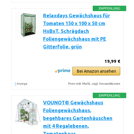
EMPFEHLUNG
Relaxdays Gewächshaus für
Tomaten 150 x 100 x 50 cm
HxBxT, Schrägdach
Foliengewächshaus mit PE
Gitterfolie, grün
19,99 €
Bei Amazon ansehen
*
Preis inkl. MwSt., zzgl. Versandkosten
Anzeige
EMPFEHLUNG
VOUNOT® Gewächshaus
Foliengewächshaus,
begehbares Gartenhäuschen
mit 4 Regalebenen,
Tomatenhaus