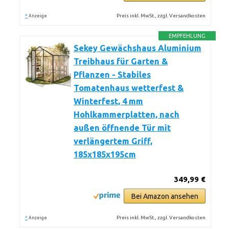
*
Preis inkl. MwSt., zzgl. Versandkosten
Anzeige
EMPFEHLUNG
Sekey Gewächshaus Aluminium
Treibhaus für Garten &
Pflanzen - Stabiles
Tomatenhaus wetterfest &
Winterfest, 4 mm
Hohlkammerplatten, nach
außen öffnende Tür mit
verlängertem Griff,
185x185x195cm
349,99 €
Bei Amazon ansehen
*
Preis inkl. MwSt., zzgl. Versandkosten
Anzeige