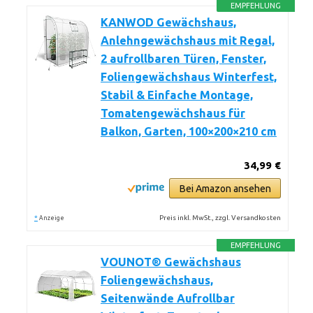
EMPFEHLUNG
KANWOD Gewächshaus,
Anlehngewächshaus mit Regal,
2 aufrollbaren Türen, Fenster,
Foliengewächshaus Winterfest,
Stabil & Einfache Montage,
Tomatengewächshaus für
Balkon, Garten, 100×200×210 cm
34,99 €
Bei Amazon ansehen
*
Preis inkl. MwSt., zzgl. Versandkosten
Anzeige
EMPFEHLUNG
VOUNOT® Gewächshaus
Foliengewächshaus,
Seitenwände Aufrollbar