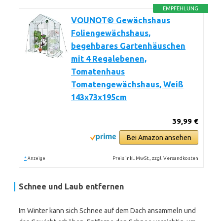
EMPFEHLUNG
VOUNOT® Gewächshaus
Foliengewächshaus,
begehbares Gartenhäuschen
mit 4 Regalebenen,
Tomatenhaus
Tomatengewächshaus, Weiß
143x73x195cm
39,99 €
Bei Amazon ansehen
*
Preis inkl. MwSt., zzgl. Versandkosten
Anzeige
Schnee und Laub entfernen
Im Winter kann sich Schnee auf dem Dach ansammeln und