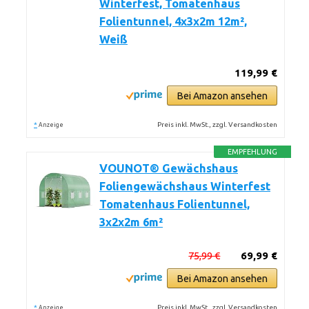
Winterfest, Tomatenhaus
Folientunnel, 4x3x2m 12m²,
Weiß
119,99 €
Bei Amazon ansehen
*
Preis inkl. MwSt., zzgl. Versandkosten
Anzeige
EMPFEHLUNG
VOUNOT® Gewächshaus
Foliengewächshaus Winterfest
Tomatenhaus Folientunnel,
3x2x2m 6m²
75,99 €
69,99 €
Bei Amazon ansehen
*
Preis inkl. MwSt., zzgl. Versandkosten
Anzeige