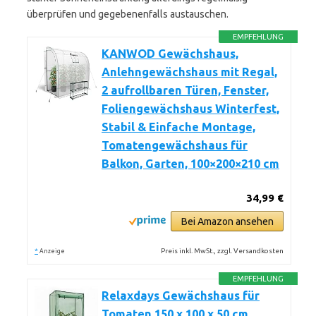
überprüfen und gegebenenfalls austauschen.
EMPFEHLUNG
KANWOD Gewächshaus,
Anlehngewächshaus mit Regal,
2 aufrollbaren Türen, Fenster,
Foliengewächshaus Winterfest,
Stabil & Einfache Montage,
Tomatengewächshaus für
Balkon, Garten, 100×200×210 cm
34,99 €
Bei Amazon ansehen
*
Preis inkl. MwSt., zzgl. Versandkosten
Anzeige
EMPFEHLUNG
Relaxdays Gewächshaus für
Tomaten 150 x 100 x 50 cm