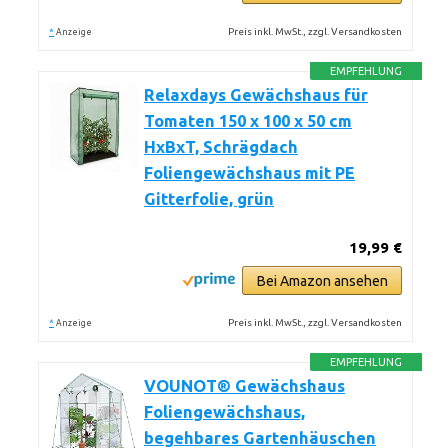
*
Preis inkl. MwSt., zzgl. Versandkosten
Anzeige
EMPFEHLUNG
Relaxdays Gewächshaus für
Tomaten 150 x 100 x 50 cm
HxBxT, Schrägdach
Foliengewächshaus mit PE
Gitterfolie, grün
19,99 €
Bei Amazon ansehen
*
Preis inkl. MwSt., zzgl. Versandkosten
Anzeige
EMPFEHLUNG
VOUNOT® Gewächshaus
Foliengewächshaus,
begehbares Gartenhäuschen