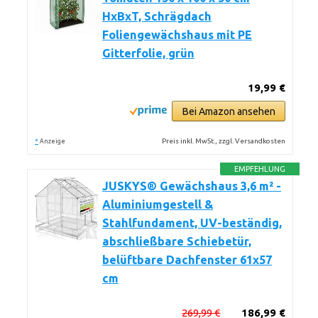
HxBxT, Schrägdach
Foliengewächshaus mit PE
Gitterfolie, grün
19,99 €
Bei Amazon ansehen
*
Preis inkl. MwSt., zzgl. Versandkosten
Anzeige
EMPFEHLUNG
JUSKYS® Gewächshaus 3,6 m² -
Aluminiumgestell &
Stahlfundament, UV-beständig,
abschließbare Schiebetür,
belüftbare Dachfenster 61x57
cm
269,99 €
186,99 €