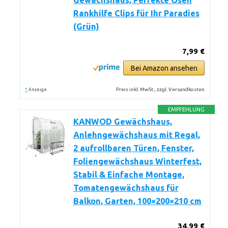
Gewächshaus, Perfekte Ösen
Rankhilfe Clips für Ihr Paradies
(Grün)
7,99 €
Bei Amazon ansehen
*
Preis inkl. MwSt., zzgl. Versandkosten
Anzeige
EMPFEHLUNG
KANWOD Gewächshaus,
Anlehngewächshaus mit Regal,
2 aufrollbaren Türen, Fenster,
Foliengewächshaus Winterfest,
Stabil & Einfache Montage,
Tomatengewächshaus für
Balkon, Garten, 100×200×210 cm
34,99 €