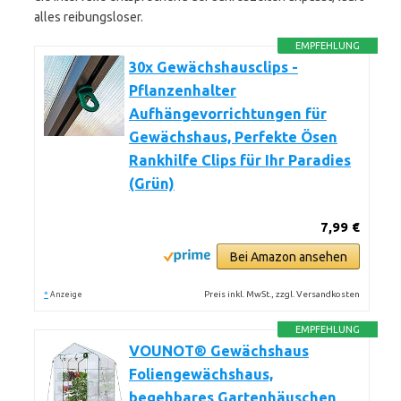
alles reibungsloser.
EMPFEHLUNG
30x Gewächshausclips -
Pflanzenhalter
Aufhängevorrichtungen für
Gewächshaus, Perfekte Ösen
Rankhilfe Clips für Ihr Paradies
(Grün)
7,99 €
Bei Amazon ansehen
*
Preis inkl. MwSt., zzgl. Versandkosten
Anzeige
EMPFEHLUNG
VOUNOT® Gewächshaus
Foliengewächshaus,
begehbares Gartenhäuschen