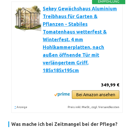
EMPFEHLUNG
Sekey Gewächshaus Aluminium
Treibhaus für Garten &
Pflanzen - Stabiles
Tomatenhaus wetterfest &
Winterfest, 4 mm
Hohlkammerplatten, nach
außen öffnende Tür mit
verlängertem Griff,
185x185x195cm
349,99 €
Bei Amazon ansehen
*
Preis inkl. MwSt., zzgl. Versandkosten
Anzeige
Was mache ich bei Zeitmangel bei der Pflege?