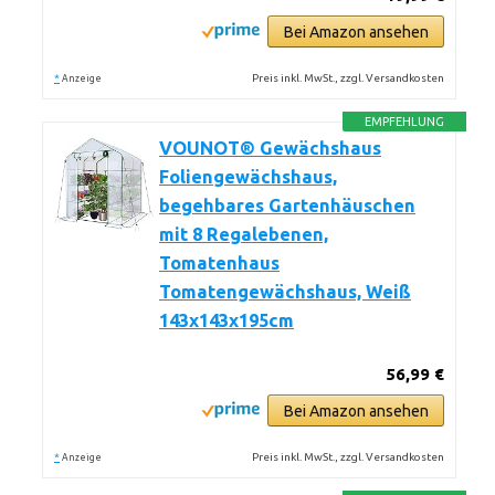
Bei Amazon ansehen
*
Preis inkl. MwSt., zzgl. Versandkosten
Anzeige
EMPFEHLUNG
VOUNOT® Gewächshaus
Foliengewächshaus,
begehbares Gartenhäuschen
mit 8 Regalebenen,
Tomatenhaus
Tomatengewächshaus, Weiß
143x143x195cm
56,99 €
Bei Amazon ansehen
*
Preis inkl. MwSt., zzgl. Versandkosten
Anzeige