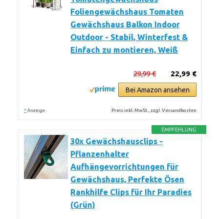
Foliengewächshaus Tomaten
Gewächshaus Balkon Indoor
Outdoor - Stabil, Winterfest &
Einfach zu montieren, Weiß
29,99 €
22,99 €
Bei Amazon ansehen
*
Preis inkl. MwSt., zzgl. Versandkosten
Anzeige
EMPFEHLUNG
30x Gewächshausclips -
Pflanzenhalter
Aufhängevorrichtungen für
Gewächshaus, Perfekte Ösen
Rankhilfe Clips für Ihr Paradies
(Grün)