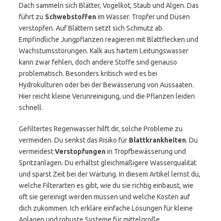
Dach sammeln sich Blätter, Vogelkot, Staub und Algen. Das
führt zu
Schwebstoffen
im Wasser. Tropfer und Düsen
verstopfen. Auf Blättern setzt sich Schmutz ab.
Empfindliche Jungpflanzen reagieren mit Blattflecken und
Wachstumsstörungen. Kalk aus hartem Leitungswasser
kann zwar fehlen, doch andere Stoffe sind genauso
problematisch. Besonders kritisch wird es bei
Hydrokulturen oder bei der Bewässerung von Aussaaten.
Hier reicht kleine Verunreinigung, und die Pflanzen leiden
schnell.
Gefiltertes Regenwasser hilft dir, solche Probleme zu
vermeiden. Du senkst das Risiko für
Blattkrankheiten
. Du
vermeidest
Verstopfungen
in Tropfbewässerung und
Spritzanlagen. Du erhältst gleichmäßigere Wasserqualität
und sparst Zeit bei der Wartung. In diesem Artikel lernst du,
welche Filterarten es gibt, wie du sie richtig einbaust, wie
oft sie gereinigt werden müssen und welche Kosten auf
dich zukommen. Ich erkläre einfache Lösungen für kleine
Anlagen und robuste Systeme für mittelgroße