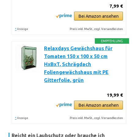
7,99 €
Bei Amazon ansehen
*
Preis inkl. MwSt., zzgl. Versandkosten
Anzeige
EMPFEHLUNG
Relaxdays Gewächshaus für
Tomaten 150 x 100 x 50 cm
HxBxT, Schrägdach
Foliengewächshaus mit PE
Gitterfolie, grün
19,99 €
Bei Amazon ansehen
*
Preis inkl. MwSt., zzgl. Versandkosten
Anzeige
Reicht ein Laubschutz oder brauche ich