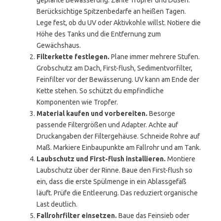
geplante Bewässerung. Zähle Tropfer und Düsen.
Berücksichtige Spitzenbedarfe an heißen Tagen.
Lege fest, ob du UV oder Aktivkohle willst. Notiere die
Höhe des Tanks und die Entfernung zum
Gewächshaus.
Filterkette festlegen.
Plane immer mehrere Stufen.
Grobschutz am Dach, First-flush, Sedimentvorfilter,
Feinfilter vor der Bewässerung. UV kann am Ende der
Kette stehen. So schützt du empfindliche
Komponenten wie Tropfer.
Material kaufen und vorbereiten.
Besorge
passende Filtergrößen und Adapter. Achte auf
Druckangaben der Filtergehäuse. Schneide Rohre auf
Maß. Markiere Einbaupunkte am Fallrohr und am Tank.
Laubschutz und First-flush installieren.
Montiere
Laubschutz über der Rinne. Baue den First-flush so
ein, dass die erste Spülmenge in ein Ablassgefäß
läuft. Prüfe die Entleerung. Das reduziert organische
Last deutlich.
Fallrohrfilter einsetzen.
Baue das Feinsieb oder