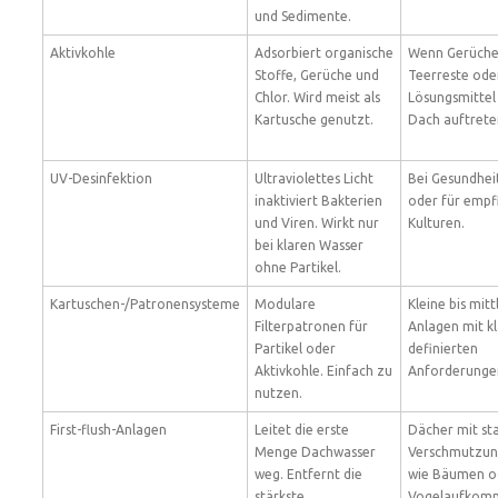
und Sedimente.
Aktivkohle
Adsorbiert organische
Wenn Gerüche
Stoffe, Gerüche und
Teerreste ode
Chlor. Wird meist als
Lösungsmittel
Kartusche genutzt.
Dach auftrete
UV-Desinfektion
Ultraviolettes Licht
Bei Gesundheit
inaktiviert Bakterien
oder für empf
und Viren. Wirkt nur
Kulturen.
bei klaren Wasser
ohne Partikel.
Kartuschen-/Patronensysteme
Modulare
Kleine bis mitt
Filterpatronen für
Anlagen mit kl
Partikel oder
definierten
Aktivkohle. Einfach zu
Anforderunge
nutzen.
First-flush-Anlagen
Leitet die erste
Dächer mit st
Menge Dachwasser
Verschmutzun
weg. Entfernt die
wie Bäumen o
stärkste
Vogelaufkom