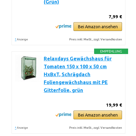
(Grün)
7,99 €
Bei Amazon ansehen
*
Preis inkl. MwSt., zzgl. Versandkosten
Anzeige
EMPFEHLUNG
Relaxdays Gewächshaus für
Tomaten 150 x 100 x 50 cm
HxBxT, Schrägdach
Foliengewächshaus mit PE
Gitterfolie, grün
19,99 €
Bei Amazon ansehen
*
Preis inkl. MwSt., zzgl. Versandkosten
Anzeige