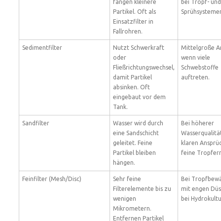
fangen kleinere
bei Tropf- und
Partikel. Oft als
Sprühsysteme
Einsatzfilter in
Fallrohren.
Sedimentfilter
Nutzt Schwerkraft
Mittelgroße A
oder
wenn viele
Fließrichtungswechsel,
Schwebstoffe
damit Partikel
auftreten.
absinken. Oft
eingebaut vor dem
Tank.
Sandfilter
Wasser wird durch
Bei höherer
eine Sandschicht
Wasserqualitä
geleitet. Feine
klaren Ansprüc
Partikel bleiben
feine Tropfer
hängen.
Feinfilter (Mesh/Disc)
Sehr feine
Bei Tropfbew
Filterelemente bis zu
mit engen Dü
wenigen
bei Hydrokultu
Mikrometern.
Entfernen Partikel