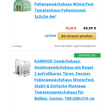
Foliengewächshaus Winterfest
Tomatenhaus Folientunnel,
3x2x2m 6m²
75,99 €
69,99 €
Bei Amazon ansehen
*
Preis inkl. MwSt., zzgl. Versandkosten
Anzeige
EMPFEHLUNG
KANWOD Gewächshaus,
Anlehngewächshaus mit Regal,
2 aufrollbaren Türen, Fenster,
Foliengewächshaus Winterfest,
Stabil & Einfache Montage,
Tomatengewächshaus für
Balkon, Garten, 100×200×210 cm