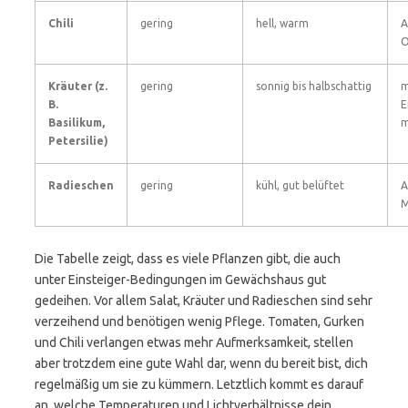
Chili
gering
hell, warm
A
O
Kräuter (z.
gering
sonnig bis halbschattig
m
B.
E
Basilikum,
m
Petersilie)
Radieschen
gering
kühl, gut belüftet
A
M
Die Tabelle zeigt, dass es viele Pflanzen gibt, die auch
unter Einsteiger-Bedingungen im Gewächshaus gut
gedeihen. Vor allem Salat, Kräuter und Radieschen sind sehr
verzeihend und benötigen wenig Pflege. Tomaten, Gurken
und Chili verlangen etwas mehr Aufmerksamkeit, stellen
aber trotzdem eine gute Wahl dar, wenn du bereit bist, dich
regelmäßig um sie zu kümmern. Letztlich kommt es darauf
an, welche Temperaturen und Lichtverhältnisse dein