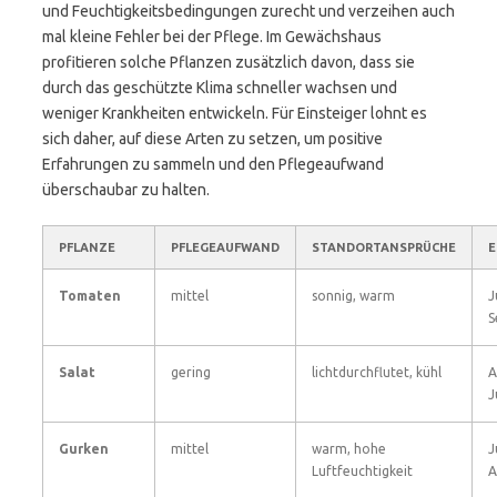
und Feuchtigkeitsbedingungen zurecht und verzeihen auch
mal kleine Fehler bei der Pflege. Im Gewächshaus
profitieren solche Pflanzen zusätzlich davon, dass sie
durch das geschützte Klima schneller wachsen und
weniger Krankheiten entwickeln. Für Einsteiger lohnt es
sich daher, auf diese Arten zu setzen, um positive
Erfahrungen zu sammeln und den Pflegeaufwand
überschaubar zu halten.
PFLANZE
PFLEGEAUFWAND
STANDORTANSPRÜCHE
E
Tomaten
mittel
sonnig, warm
J
S
Salat
gering
lichtdurchflutet, kühl
A
J
Gurken
mittel
warm, hohe
J
Luftfeuchtigkeit
A