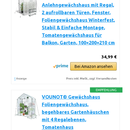
Anlehngewächshaus mit Regal,
2 aufrollbaren Türen, Fenster,
Foliengewächshaus Winterfest,
Stabil & Einfache Montage,
Tomatengewächshaus für
Balkon, Garten, 100×200×210 cm
34,99 €
Bei Amazon ansehen
*
Preis inkl. MwSt., zzgl. Versandkosten
Anzeige
EMPFEHLUNG
VOUNOT® Gewächshaus
Foliengewächshaus,
begehbares Gartenhäuschen
mit 4 Regalebenen,
Tomatenhaus