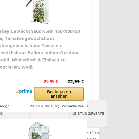
ekey Gewächshaus Klein 150x100x50
m, Tomatengewächshaus
oliengewächshaus Tomaten
ewächshaus Balkon Indoor Outdoor -
tabil, Winterfest & Einfach zu
ontieren, Weiß
29,99 €
22,99 €
Bei Amazon
ansehen
NG /
Preis inkl. MwSt., zzgl. Versandkosten
SICHERHEIT
TYPISCHE
nzeige
NG
LEISTUNGSWERTE
mostat oder
Niedriges Risiko bei
Ca. 10 bis 150 W