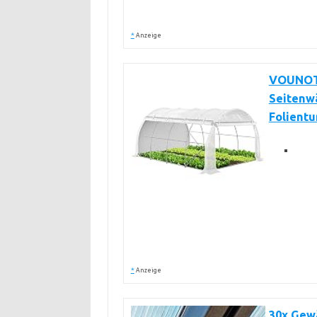
*
Anzeige
VOUNOT®
Seitenw
Folientu
*
Anzeige
30x Gewä