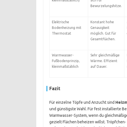
kleinmaßstäblich)
sich für
Bewurzelungshitze.
Elektrische
Konstant hohe
Bodenheizung mit
Genauigkeit
Thermostat
möglich. Gut für
Gesamtflächen.
Warmwasser-
Sehr gleichmäßige
Fußbodenprinzip,
Wärme. Effizient
kleinmaßstäblich
auf Dauer.
Fazit
Für einzelne Töpfe und Anzucht sind
Heizm
und günstigste Wahl. Für fest installierte B
Warmwasser-System, wenn du gleichmäßige
gezielt Flächen beheizen willst. Tröpfche