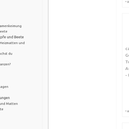
*
A
 Samenkeimung
beete
öpfe und Beete
 Heizmatten und
c
uchst du
G
T
lanzen?
A
-
dlagen
zungen
 und Matten
ate
*
A
g