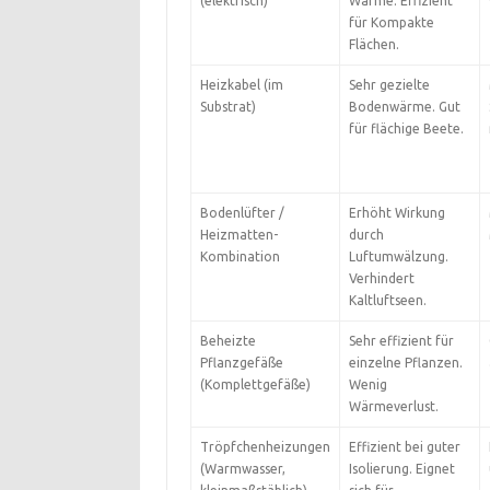
(elektrisch)
Wärme. Effizient
für Kompakte
Flächen.
Heizkabel (im
Sehr gezielte
Substrat)
Bodenwärme. Gut
für flächige Beete.
Bodenlüfter /
Erhöht Wirkung
Heizmatten-
durch
Kombination
Luftumwälzung.
Verhindert
Kaltluftseen.
Beheizte
Sehr effizient für
Pflanzgefäße
einzelne Pflanzen.
(Komplettgefäße)
Wenig
Wärmeverlust.
Tröpfchenheizungen
Effizient bei guter
(Warmwasser,
Isolierung. Eignet