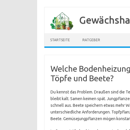
Zum
Inhalt
Gewächsha
springen
STARTSEITE
RATGEBER
Welche Bodenheizungs
Töpfe und Beete?
Du kennst das Problem. Draußen sind die T
bleibt kalt. Samen keimen spät. Jungpflanz
schnell aus. Beete speichern etwas mehr W
unterschiedliche Anforderungen. Topfpflanz
Beete. Gemüsejungpflanzen mögen konstan