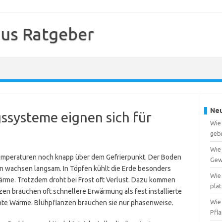
us Ratgeber
Neu
systeme eignen sich für
Wie
geb
Wie
emperaturen noch knapp über dem Gefrierpunkt. Der Boden
Gew
en wachsen langsam. In Töpfen kühlt die Erde besonders
Wie 
ärme. Trotzdem droht bei Frost oft Verlust. Dazu kommen
pla
en brauchen oft schnellere Erwärmung als fest installierte
Wie
te Wärme. Blühpflanzen brauchen sie nur phasenweise.
Pfl