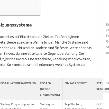
eizungssysteme
S
c
F
mmt es auf Einsatzort und Ziel an. Töpfe reagieren
G
eete. Beete speichern Wärme länger. Manche Systeme sind
S
fe oder Anzuchtschalen. Andere sind für feste Beete oder das
m
 findest du eine strukturierte Gegenüberstellung. Die
nd, typische Kosten, Einsatzgebiete, Regelungsmöglichkeiten,
erte. So kannst du schnell erkennen, welches System zu
INSTALLATIONSAUFWAND
KOSTEN
EINSATZGEBIET
STEUERU
*
A
(GROBE
REGELU
EINORDNUNG)
Niedrig. Plug-and-play bei
Niedrig bis
Topfflächen,
Oft Ther