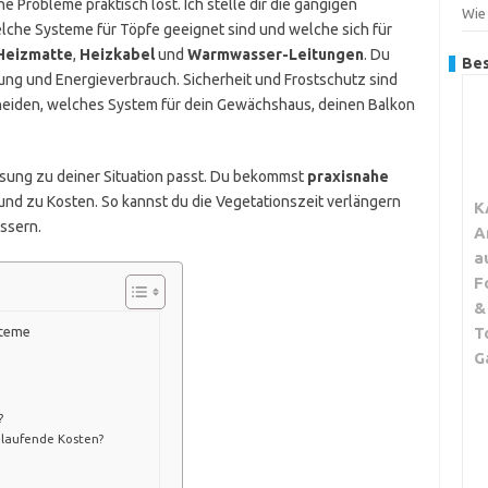
e Probleme praktisch löst. Ich stelle dir die gängigen
Wie
lche Systeme für Töpfe geeignet sind und welche sich für
Heizmatte
,
Heizkabel
und
Warmwasser-Leitungen
. Du
Bes
ng und Energieverbrauch. Sicherheit und Frostschutz sind
eiden, welches System für dein Gewächshaus, deinen Balkon
Lösung zu deiner Situation passt. Du bekommst
praxisnahe
und zu Kosten. So kannst du die Vegetationszeit verlängern
K
ssern.
A
a
F
&
T
steme
G
?
 laufende Kosten?