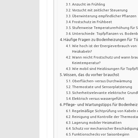
Anzucht im Frühling
Vorzucht mit zeitlicher Steuerung
Überwinterung empfindlicher Pflanzen
Frostschutz im Frühbeet
Stufenweise Temperaturerhöhung für
Unterschiede: Topfpflanzen vs. Boden
Häufige Fragen zu Bodenheizungen für T
Wie hoch ist der Energieverbrauch von
Heizkabeln?
Wann reicht Frostschutz und wann bra
Keimtemperatur?
Wie mobil sind Heizlösungen für Topfpf
Wissen, das du vorher brauchst
Oberflächen- versus Durchwärmung
Thermostate und Sensorplatzierung
Sicherheitsrelevante elektrische Grun
Elektrisch versus wassergeführt
Pflege- und Wartungstipps für Bodenhei
Regelmäßige Sichtprüfung von Kabeln
Reinigung und Kontrolle der Thermost
Lagerung mobiler Heizmatten
Schutz vor mechanischer Beschädigun
Funktionschecks vor Saisonbeginn