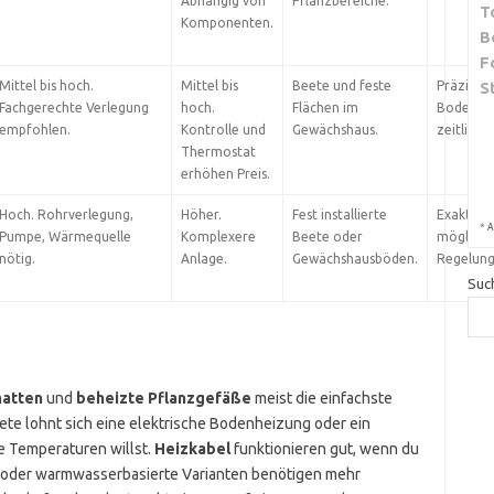
Abhängig von
Pflanzbereiche.
T
Komponenten.
B
F
Mittel bis hoch.
Mittel bis
Beete und feste
Präzise 
S
Fachgerechte Verlegung
hoch.
Flächen im
Bodenso
empfohlen.
Kontrolle und
Gewächshaus.
zeitliche
Thermostat
erhöhen Preis.
Hoch. Rohrverlegung,
Höher.
Fest installierte
Exakte S
*
A
Pumpe, Wärmequelle
Komplexere
Beete oder
möglich.
nötig.
Anlage.
Gewächshausböden.
Regelung 
Suc
atten
und
beheizte Pflanzgefäße
meist die einfachste
eete lohnt sich eine elektrische Bodenheizung oder ein
 Temperaturen willst.
Heizkabel
funktionieren gut, wenn du
n- oder warmwasserbasierte Varianten benötigen mehr