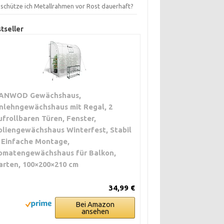
 schütze ich Metallrahmen vor Rost dauerhaft?
tseller
ANWOD Gewächshaus,
nlehngewächshaus mit Regal, 2
ufrollbaren Türen, Fenster,
oliengewächshaus Winterfest, Stabil
 Einfache Montage,
omatengewächshaus für Balkon,
arten, 100×200×210 cm
34,99 €
Bei Amazon
ansehen