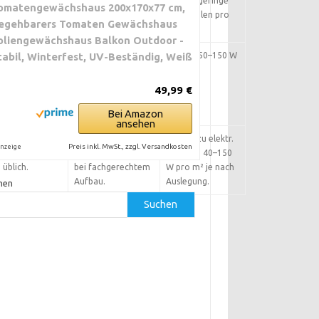
Leitungen
Typisch geringe
omatengewächshaus 200x170x77 cm,
beachten.
Wattzahlen pro
egehbarers Tomaten Gewächshaus
Strang.
oliengewächshaus Balkon Outdoor -
Regelung mit
tabil, Winterfest, UV-Beständig, Weiß
Hohe Sicherheit bei
Typisch 50–150 W
nde und
ordnungsgemäßer
pro m².
r Steuerung.
Installation.
49,99 €
Bei Amazon
ansehen
teuerung
Gute
Ähnlich zu elektr.
Preis inkl. MwSt., zzgl. Versandkosten
nzeige
 Hydraulische
Langzeitsicherheit
Heizung: 40–150
üblich.
bei fachgerechtem
W pro m² je nach
Aufbau.
Auslegung.
hen
Suchen