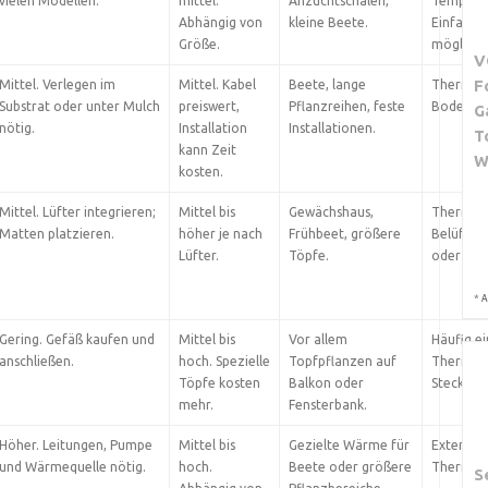
vielen Modellen.
mittel.
Anzuchtschalen,
Temperat
Abhängig von
kleine Beete.
Einfache
Größe.
möglich.
V
F
Mittel. Verlegen im
Mittel. Kabel
Beete, lange
Thermost
Substrat oder unter Mulch
preiswert,
Pflanzreihen, feste
Bodenso
G
nötig.
Installation
Installationen.
T
kann Zeit
W
kosten.
Mittel. Lüfter integrieren;
Mittel bis
Gewächshaus,
Thermost
Matten platzieren.
höher je nach
Frühbeet, größere
Belüftun
Lüfter.
Töpfe.
oder per 
*
A
Gering. Gefäß kaufen und
Mittel bis
Vor allem
Häufig e
anschließen.
hoch. Spezielle
Topfpflanzen auf
Thermos
Töpfe kosten
Balkon oder
Steckdos
mehr.
Fensterbank.
Höher. Leitungen, Pumpe
Mittel bis
Gezielte Wärme für
Externe 
und Wärmequelle nötig.
hoch.
Beete oder größere
Thermost
S