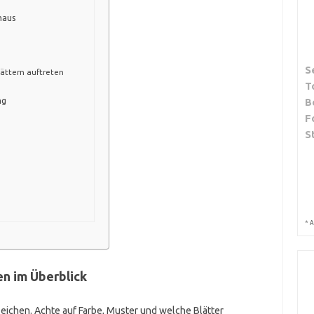
haus
S
ättern auftreten
T
ng
B
F
S
*
A
 im Überblick
ichen. Achte auf Farbe, Muster und welche Blätter