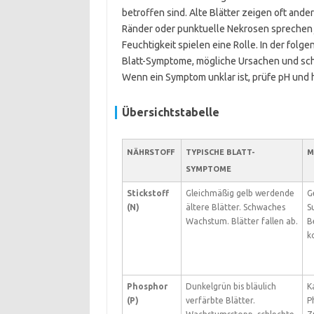
betroffen sind. Alte Blätter zeigen oft ande
Ränder oder punktuelle Nekrosen sprechen 
Feuchtigkeit spielen eine Rolle. In der folg
Blatt-Symptome, mögliche Ursachen und sch
Wenn ein Symptom unklar ist, prüfe pH und h
Übersichtstabelle
NÄHRSTOFF
TYPISCHE BLATT-
M
SYMPTOME
Stickstoff
Gleichmäßig gelb werdende
G
(N)
ältere Blätter. Schwaches
S
Wachstum. Blätter fallen ab.
B
k
Phosphor
Dunkelgrün bis bläulich
K
(P)
verfärbte Blätter.
P