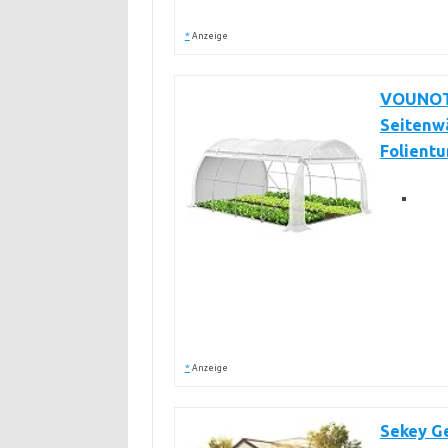
*
Anzeige
VOUNOT®
Seitenw
Folientu
*
Anzeige
Sekey G