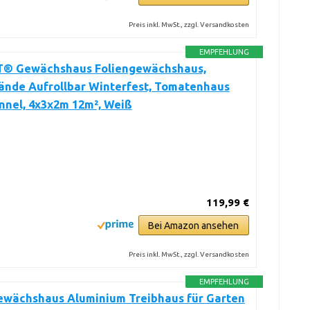
Preis inkl. MwSt., zzgl. Versandkosten
EMPFEHLUNG
 Gewächshaus Foliengewächshaus,
ände Aufrollbar Winterfest, Tomatenhaus
nnel, 4x3x2m 12m², Weiß
119,99 €
Bei Amazon ansehen
Preis inkl. MwSt., zzgl. Versandkosten
EMPFEHLUNG
ewächshaus Aluminium Treibhaus für Garten