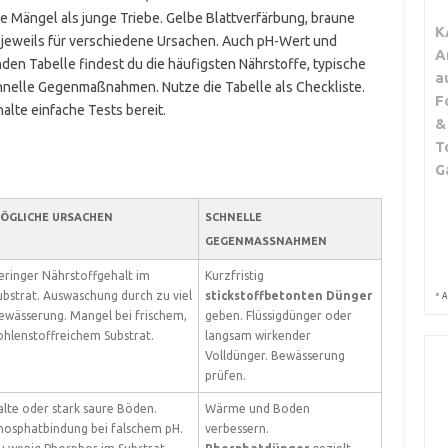
re Mängel als junge Triebe. Gelbe Blattverfärbung, braune
K
jeweils für verschiedene Ursachen. Auch pH-Wert und
A
enden Tabelle findest du die häufigsten Nährstoffe, typische
a
nelle Gegenmaßnahmen. Nutze die Tabelle als Checkliste.
F
alte einfache Tests bereit.
&
T
G
ÖGLICHE URSACHEN
SCHNELLE
GEGENMASSNAHMEN
eringer Nährstoffgehalt im
Kurzfristig
ubstrat. Auswaschung durch zu viel
stickstoffbetonten Dünger
*
A
ewässerung. Mangel bei frischem,
geben. Flüssigdünger oder
ohlenstoffreichem Substrat.
langsam wirkender
Volldünger. Bewässerung
prüfen.
alte oder stark saure Böden.
Wärme und Boden
hosphatbindung bei falschem pH.
verbessern.