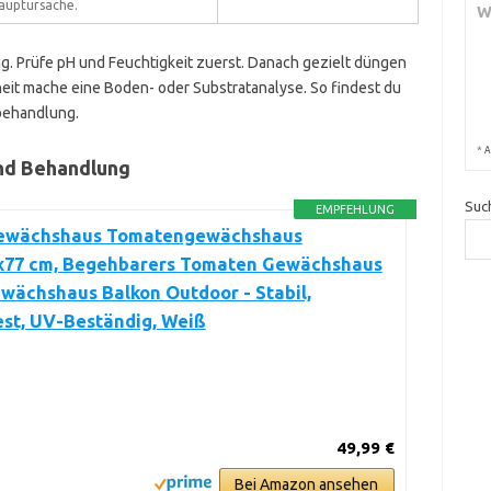
auptursache.
W
ung. Prüfe pH und Feuchtigkeit zuerst. Danach gezielt düngen
eit mache eine Boden- oder Substratanalyse. So findest du
behandlung.
*
A
nd Behandlung
Suc
EMPFEHLUNG
ewächshaus Tomatengewächshaus
x77 cm, Begehbarers Tomaten Gewächshaus
wächshaus Balkon Outdoor - Stabil,
est, UV-Beständig, Weiß
49,99 €
Bei Amazon ansehen