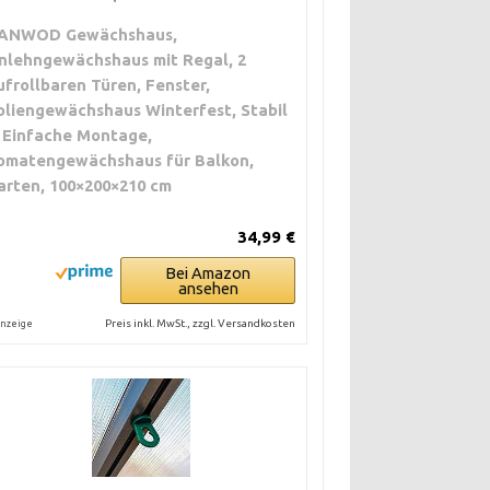
ANWOD Gewächshaus,
nlehngewächshaus mit Regal, 2
ufrollbaren Türen, Fenster,
oliengewächshaus Winterfest, Stabil
 Einfache Montage,
omatengewächshaus für Balkon,
arten, 100×200×210 cm
34,99 €
Bei Amazon
ansehen
Preis inkl. MwSt., zzgl. Versandkosten
nzeige