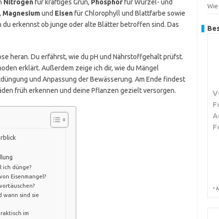
n
Nitrogen
für kräftiges Grün,
Phosphor
für Wurzel- und
Wie
,
Magnesium
und
Eisen
für Chlorophyll und Blattfarbe sowie
n du erkennst ob junge oder alte Blätter betroffen sind. Das
Bes
nose heran. Du erfährst, wie du pH und Nährstoffgehalt prüfst.
en erklärt. Außerdem zeige ich dir, wie du Mängel
attdüngung und Anpassung der Bewässerung. Am Ende findest
äden früh erkennen und deine Pflanzen gezielt versorgen.
V
F
A
F
blick
dlung
l ich dünge?
 von Eisenmangel?
vortäuschen?
*
A
 wann sind sie
raktisch im