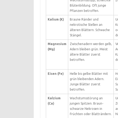
Wachstumsstopp, schlechte
Z
Blütenbildung. Oft junge
Pflanzen betroffen.
Kalium (K)
Braune Ränder und
U
nekrotische Stellen an
K
älteren Blättern. Schwache
o
Stängel.
d
Magnesium
Zwischenadern werden gelb,
V
(Mg)
Adern bleiben grün. Meist
A
ältere Blätter zuerst
K
betroffen.
d
Eisen (Fe)
Helle bis gelbe Blätter mit
H
grün bleibenden Adern.
E
Junge Blätter zuerst
S
betroffen.
S
Kalzium
Wachstumsstörung an
U
(Ca)
jungen Spitzen. Braun-
Z
schwarze Nekrosen in
a
Früchten oder Blatträndern.
N