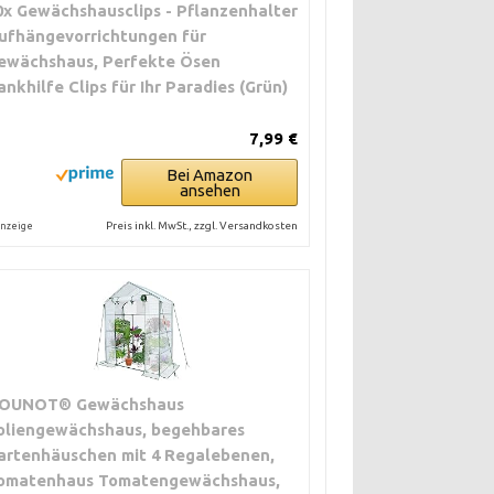
0x Gewächshausclips - Pflanzenhalter
ufhängevorrichtungen für
ewächshaus, Perfekte Ösen
ankhilfe Clips für Ihr Paradies (Grün)
7,99 €
Bei Amazon
ansehen
Preis inkl. MwSt., zzgl. Versandkosten
nzeige
OUNOT® Gewächshaus
oliengewächshaus, begehbares
artenhäuschen mit 4 Regalebenen,
omatenhaus Tomatengewächshaus,