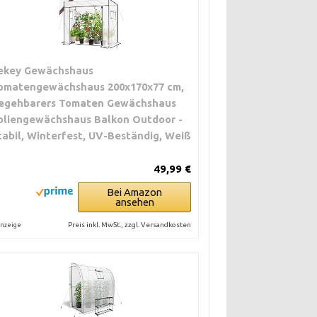
ekey Gewächshaus
omatengewächshaus 200x170x77 cm,
egehbarers Tomaten Gewächshaus
oliengewächshaus Balkon Outdoor -
tabil, Winterfest, UV-Beständig, Weiß
49,99 €
Bei Amazon
ansehen
Preis inkl. MwSt., zzgl. Versandkosten
nzeige