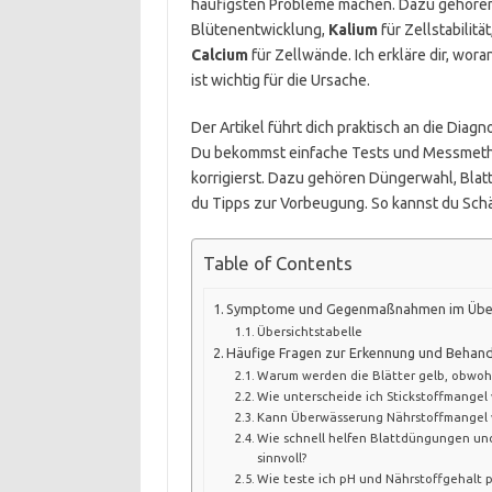
häufigsten Probleme machen. Dazu gehöre
Blütenentwicklung,
Kalium
für Zellstabilität
Calcium
für Zellwände. Ich erkläre dir, wora
ist wichtig für die Ursache.
Der Artikel führt dich praktisch an die Diag
Du bekommst einfache Tests und Messmethod
korrigierst. Dazu gehören Düngerwahl, Bl
du Tipps zur Vorbeugung. So kannst du Sch
Table of Contents
Symptome und Gegenmaßnahmen im Über
Übersichtstabelle
Häufige Fragen zur Erkennung und Behan
Warum werden die Blätter gelb, obwoh
Wie unterscheide ich Stickstoffmangel
Kann Überwässerung Nährstoffmangel 
Wie schnell helfen Blattdüngungen und
sinnvoll?
Wie teste ich pH und Nährstoffgehalt p