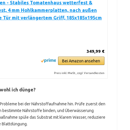
en - Stabiles Tomatenhaus wetterfest &
est, 4 mm Hohlkammerplatten, nach außen
 Tür mit verlängertem Griff, 185x185x195cm
349,99 €
Bei Amazon ansehen
Preis inkl. MwSt., zzgl. Versandkosten
wohl ich dünge?
 Probleme bei der Nährstoffaufnahme hin. Prüfe zuerst den
nn bestimmte Nährstoffe binden, und Überwässerung
maßnahme spüle das Substrat mit klarem Wasser, reduziere
e Blattdüngung.