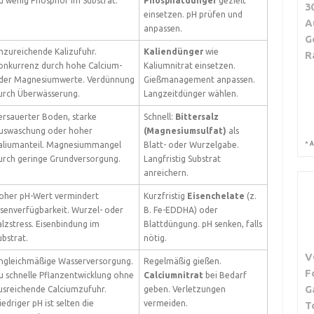
u wenig Phosphor im Substrat.
Phosphatdünger
gezielt
3
einsetzen. pH prüfen und
A
anpassen.
G
nzureichende Kalizufuhr.
Kaliendünger
wie
R
onkurrenz durch hohe Calcium-
Kaliumnitrat einsetzen.
der Magnesiumwerte. Verdünnung
Gießmanagement anpassen.
urch Überwässerung.
Langzeitdünger wählen.
ersauerter Boden, starke
Schnell:
Bittersalz
uswaschung oder hoher
(Magnesiumsulfat)
als
*
aliumanteil. Magnesiummangel
Blatt- oder Wurzelgabe.
A
urch geringe Grundversorgung.
Langfristig Substrat
anreichern.
oher pH-Wert vermindert
Kurzfristig
Eisenchelate
(z.
isenverfügbarkeit. Wurzel- oder
B. Fe-EDDHA) oder
alzstress. Eisenbindung im
Blattdüngung. pH senken, falls
ubstrat.
nötig.
V
ngleichmäßige Wasserversorgung.
Regelmäßig gießen.
F
u schnelle Pflanzentwicklung ohne
Calciumnitrat
bei Bedarf
G
usreichende Calciumzufuhr.
geben. Verletzungen
iedriger pH ist selten die
vermeiden.
T