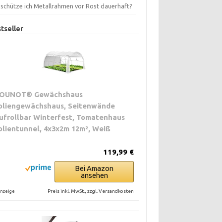
 schütze ich Metallrahmen vor Rost dauerhaft?
tseller
OUNOT® Gewächshaus
oliengewächshaus, Seitenwände
ufrollbar Winterfest, Tomatenhaus
olientunnel, 4x3x2m 12m², Weiß
119,99 €
Bei Amazon
ansehen
Preis inkl. MwSt., zzgl. Versandkosten
nzeige