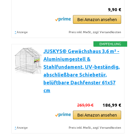
9,90 €
Bei Amazon ansehen
*
Preis inkl. MwSt., zzgl. Versandkosten
Anzeige
EMPFEHLUNG
JUSKYS® Gewächshaus 3,6 m² -
Aluminiumgestell &
Stahlfundament, UV-beständig,
abschließbare Schiebetür,
belüftbare Dachfenster 61x57
cm
269,99 €
186,99 €
Bei Amazon ansehen
*
Preis inkl. MwSt., zzgl. Versandkosten
Anzeige