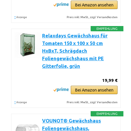
Bei Amazon ansehen
*
Preis inkl. MwSt., zzgl. Versandkosten
Anzeige
EMPFEHLUNG
Relaxdays Gewächshaus für
Tomaten 150 x 100 x 50 cm
HxBxT, Schrägdach
Foliengewächshaus mit PE
Gitterfolie, grün
19,99 €
Bei Amazon ansehen
*
Preis inkl. MwSt., zzgl. Versandkosten
Anzeige
EMPFEHLUNG
VOUNOT® Gewächshaus
Foliengewächshaus,