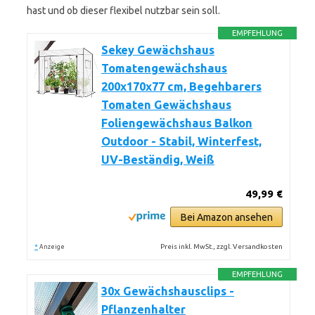
hast und ob dieser flexibel nutzbar sein soll.
EMPFEHLUNG
Sekey Gewächshaus
Tomatengewächshaus
200x170x77 cm, Begehbarers
Tomaten Gewächshaus
Foliengewächshaus Balkon
Outdoor - Stabil, Winterfest,
UV-Beständig, Weiß
49,99 €
Bei Amazon ansehen
*
Preis inkl. MwSt., zzgl. Versandkosten
Anzeige
EMPFEHLUNG
30x Gewächshausclips -
Pflanzenhalter