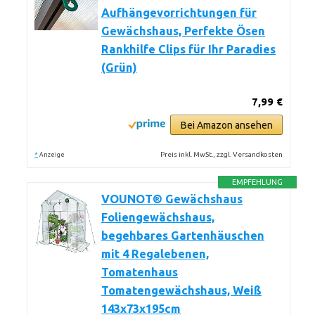
Aufhängevorrichtungen für
Gewächshaus, Perfekte Ösen
Rankhilfe Clips für Ihr Paradies
(Grün)
7,99 €
Bei Amazon ansehen
*
Preis inkl. MwSt., zzgl. Versandkosten
Anzeige
EMPFEHLUNG
VOUNOT® Gewächshaus
Foliengewächshaus,
begehbares Gartenhäuschen
mit 4 Regalebenen,
Tomatenhaus
Tomatengewächshaus, Weiß
143x73x195cm