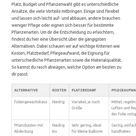
Platz, Budget und Pflanzenwahl gibt es unterschiedliche
Ansätze, die viele Vorteile mitbringen. Einige sind flexibel
und lassen sich leicht auf- und abbauen, andere brauchen
weniger Pflege oder eignen sich besser für bestimmte
Pflanzenarten. Um dir die Entscheidung zu erleichtern,
findest du hier eine Übersicht über die gängigsten
Alternativen. Dabei schauen wir auf wichtige Kriterien wie
Kosten, Platzbedarf, Pflegeaufwand, die Eignung für
unterschiedliche Pflanzenarten sowie die Materialqualität.
So kannst du rasch abwägen, welche Option am besten zu
dir passt.
ALTERNATIVE
KOSTEN
PLATZBEDARF
PFLEGEAUFW
Foliengewächshaus
Niedrig
Variabel, je nach
Mittel, regel
Größe
Lüften und Re
der Folie nöti
Pflanzkasten mit
Niedrig
Sehr gering, ideal
Gering, einfac
Abdeckung
bis
für kleine Balkone
handhaben