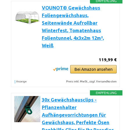
EMPFEHLUNG
VOUNOT® Gewächshaus
Foliengewächshaus,
Seitenwände Aufrollbar
Winterfest, Tomatenhaus
Folientunnel, 4x3x2m 12m²,
Weiß
119,99 €
Bei Amazon ansehen
*
Preis inkl. MwSt., zzgl. Versandkosten
Anzeige
EMPFEHLUNG
30x Gewächshausclips -
Pflanzenhalter
Aufhängevorrichtungen für
Gewächshaus, Perfekte Ösen