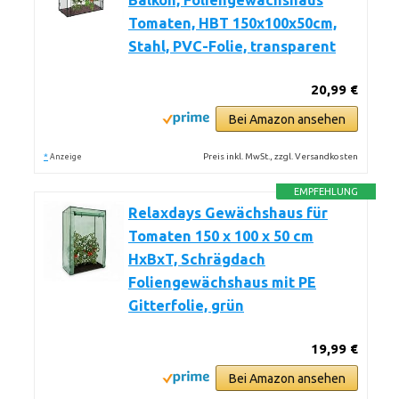
Balkon, Foliengewächshaus
Tomaten, HBT 150x100x50cm,
Stahl, PVC-Folie, transparent
20,99 €
Bei Amazon ansehen
*
Preis inkl. MwSt., zzgl. Versandkosten
Anzeige
EMPFEHLUNG
Relaxdays Gewächshaus für
Tomaten 150 x 100 x 50 cm
HxBxT, Schrägdach
Foliengewächshaus mit PE
Gitterfolie, grün
19,99 €
Bei Amazon ansehen