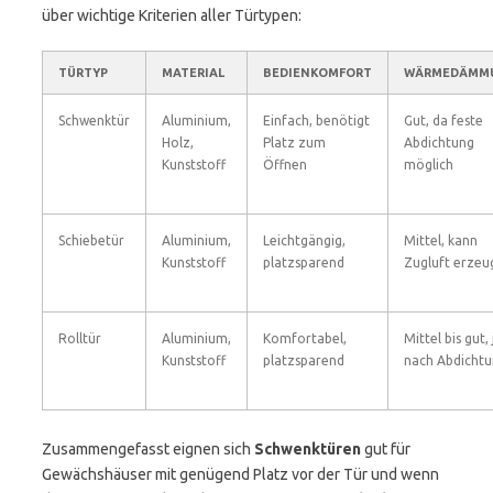
über wichtige Kriterien aller Türtypen:
TÜRTYP
MATERIAL
BEDIENKOMFORT
WÄRMEDÄMM
Schwenktür
Aluminium,
Einfach, benötigt
Gut, da feste
Holz,
Platz zum
Abdichtung
Kunststoff
Öffnen
möglich
Schiebetür
Aluminium,
Leichtgängig,
Mittel, kann
Kunststoff
platzsparend
Zugluft erzeu
Rolltür
Aluminium,
Komfortabel,
Mittel bis gut, 
Kunststoff
platzsparend
nach Abdicht
Zusammengefasst eignen sich
Schwenktüren
gut für
Gewächshäuser mit genügend Platz vor der Tür und wenn