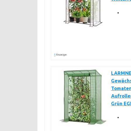
*
Anzeige
LARMNEE
Gewächs
Tomatenh
Aufrolle
Grün E