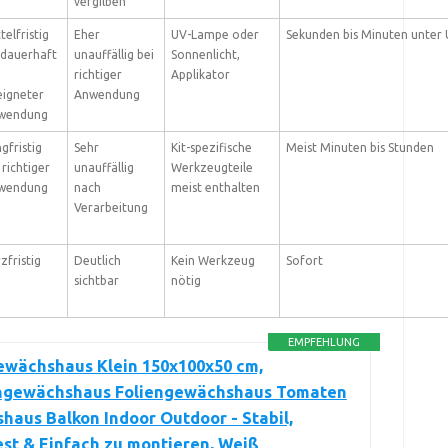
vergilben
telfristig
Eher
UV-Lampe oder
Sekunden bis Minuten unter
 dauerhaft
unauffällig bei
Sonnenlicht,
richtiger
Applikator
eigneter
Anwendung
wendung
gfristig
Sehr
Kit-spezifische
Meist Minuten bis Stunden
 richtiger
unauffällig
Werkzeugteile
wendung
nach
meist enthalten
Verarbeitung
zfristig
Deutlich
Kein Werkzeug
Sofort
sichtbar
nötig
EMPFEHLUNG
ewächshaus Klein 150x100x50 cm,
gewächshaus Foliengewächshaus Tomaten
aus Balkon Indoor Outdoor - Stabil,
st & Einfach zu montieren, Weiß