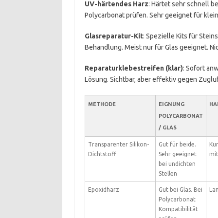
UV-härtendes Harz
: Härtet sehr schnell be
Polycarbonat prüfen. Sehr geeignet für kleine
Glasreparatur-Kit
: Spezielle Kits für Ste
Behandlung. Meist nur für Glas geeignet. Ni
Reparaturklebestreifen (klar)
: Sofort an
Lösung. Sichtbar, aber effektiv gegen Zuglu
METHODE
EIGNUNG
HA
POLYCARBONAT
/ GLAS
Transparenter Silikon-
Gut für beide.
Kur
Dichtstoff
Sehr geeignet
mit
bei undichten
Stellen
Epoxidharz
Gut bei Glas. Bei
Lan
Polycarbonat
Kompatibilität