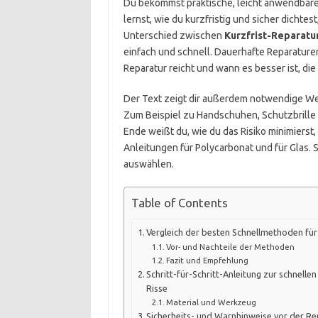
Du bekommst praktische, leicht anwendbare
lernst, wie du kurzfristig und sicher dichtes
Unterschied zwischen
Kurzfrist-Reparatu
einfach und schnell. Dauerhafte Reparature
Reparatur reicht und wann es besser ist, die
Der Text zeigt dir außerdem notwendige Wer
Zum Beispiel zu Handschuhen, Schutzbrille
Ende weißt du, wie du das Risiko minimierst, 
Anleitungen für Polycarbonat und für Glas.
auswählen.
Table of Contents
Vergleich der besten Schnellmethoden für 
Vor- und Nachteile der Methoden
Fazit und Empfehlung
Schritt-für-Schritt-Anleitung zur schnelle
Risse
Material und Werkzeug
Sicherheits- und Warnhinweise vor der Re