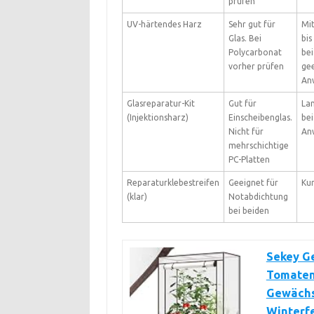
prüfen
UV-härtendes Harz
Sehr gut für
Mit
Glas. Bei
bis
Polycarbonat
bei
vorher prüfen
ge
An
Glasreparatur-Kit
Gut für
Lan
(Injektionsharz)
Einscheibenglas.
bei
Nicht für
An
mehrschichtige
PC-Platten
Reparaturklebestreifen
Geeignet für
Kur
(klar)
Notabdichtung
bei beiden
Sekey G
Tomaten
Gewächsh
Winterfe