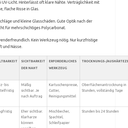
i UV-Licht. Hinterlässt oft klare Nähte. Verträglichkeit mit
, flache Risse in Glas.
inschläge und kleine Glasschäden. Gute Optik nach der
cht für mehrschichtiges Polycarbonat.
wenderfreundlich. Kein Werkzeug nötig. Nur kurzfristige
ft und Nässe.
LTBARKEIT
SICHTBARKEIT
ERFORDERLICHES
TROCKNUNGS-/AUSHÄRTEZE
DER NAHT
WERKZEUG
z- bis
Mäßig
Kartuschenpresse,
Oberflächenantrocknung in
telfristig
sichtbar. Je
Cutter,
Stunden, vollständig Tage
nach Auftrag
Reinigungsmittel
gfristig
Eher sichtbar.
Mischbecher,
Stunden bis 24 Stunden
Klarharze
Spachtel,
können
Schleifpapier