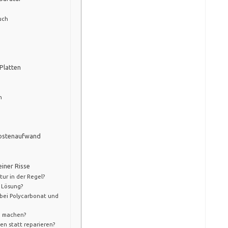
uch
 Platten
n
 Kostenaufwand
einer Risse
tur in der Regel?
e Lösung?
bei Polycarbonat und
n machen?
zen statt reparieren?