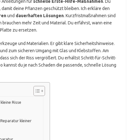
 Anleitungen für
schnelle Erste-Hilfe-Maßnahmen
. Du
t, damit deine Pflanzen geschützt bleiben. Ich erkläre den
ren
und
dauerhaften Lösungen
. Kurzfristmaßnahmen sind
n brauchen mehr Zeit und Material. Du erfährst, wann eine
 Platte zu ersetzen.
kzeuge und Materialien. Er gibt klare Sicherheitshinweise.
 und zum sicheren Umgang mit Glas und Klebstoffen. Am
dass sich der Riss vergrößert. Du erhältst Schritt-für-Schritt-
 So kannst du je nach Schaden die passende, schnelle Lösung
kleine Risse
n Reparatur kleiner
paratur