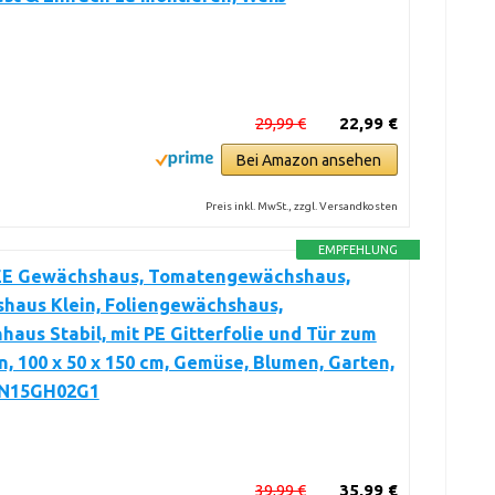
29,99 €
22,99 €
Bei Amazon ansehen
Preis inkl. MwSt., zzgl. Versandkosten
EMPFEHLUNG
 Gewächshaus, Tomatengewächshaus,
haus Klein, Foliengewächshaus,
aus Stabil, mit PE Gitterfolie und Tür zum
n, 100 x 50 x 150 cm, Gemüse, Blumen, Garten,
GN15GH02G1
39,99 €
35,99 €