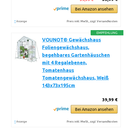
Bei Amazon ansehen
*
Preis inkl. MwSt., zzgl. Versandkosten
Anzeige
EMPFEHLUNG
VOUNOT® Gewächshaus
Foliengewächshaus,
begehbares Gartenhäuschen
mit 4 Regalebenen,
Tomatenhaus
Tomatengewächshaus, Weiß
143x73x195cm
39,99 €
Bei Amazon ansehen
*
Preis inkl. MwSt., zzgl. Versandkosten
Anzeige