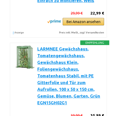
Einfach zu montieren, Weiß
29,99 €
22,99 €
Bei Amazon ansehen
*
Preis inkl. MwSt., zzgl. Versandkosten
Anzeige
EMPFEHLUNG
LARMNEE Gewächshaus,
Tomatengewächshaus,
Gewächshaus Klein,
Foliengewächshaus,
Tomatenhaus Stabil, mit PE
Gitterfolie und Tür zum
Aufrollen, 100 x 50 x 150 cm,
Gemüse, Blumen, Garten, Grün
EGN15GH02G1
39,99 €
35,99 €