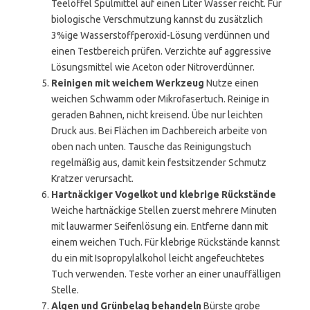
Teelöffel Spülmittel auf einen Liter Wasser reicht. Für
biologische Verschmutzung kannst du zusätzlich
3%ige Wasserstoffperoxid-Lösung verdünnen und
einen Testbereich prüfen. Verzichte auf aggressive
Lösungsmittel wie Aceton oder Nitroverdünner.
Reinigen mit weichem Werkzeug
Nutze einen
weichen Schwamm oder Mikrofasertuch. Reinige in
geraden Bahnen, nicht kreisend. Übe nur leichten
Druck aus. Bei Flächen im Dachbereich arbeite von
oben nach unten. Tausche das Reinigungstuch
regelmäßig aus, damit kein festsitzender Schmutz
Kratzer verursacht.
Hartnäckiger Vogelkot und klebrige Rückstände
Weiche hartnäckige Stellen zuerst mehrere Minuten
mit lauwarmer Seifenlösung ein. Entferne dann mit
einem weichen Tuch. Für klebrige Rückstände kannst
du ein mit Isopropylalkohol leicht angefeuchtetes
Tuch verwenden. Teste vorher an einer unauffälligen
Stelle.
Algen und Grünbelag behandeln
Bürste grobe