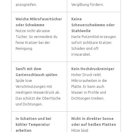
anzugreifen.
Vergilbung fördern.
Weiche Mikrofasertücher
Keine
oder Schwämme
Scheuerschwämme oder
Nutze nicht-abrasive
Stahlwolle
Tücher. So vermeidest du
Harte Putzmittel erzeugen
feine Kratzer bei der
sofort sichtbare Kratzer.
Reinigung.
Schäden sind oft
irreparabel.
Sanft mit dem
Kein Hochdruckreiniger
Gartenschlauch spülen
Hoher Druck reibt
Spüle lose
Mikrorauheiten in die
Verschmutzungen mit
Platte. Er kann auch
niedrigem Wasserdruck ab.
Wasser in Profile und
Das schützt die Oberfläche
Dichtungen treiben.
und Dichtungen.
In Schatten und bei
Nicht in direkter Sonne
kühler Temperatur
oder auf heißen Platten
arbeiten
Hitze lässt