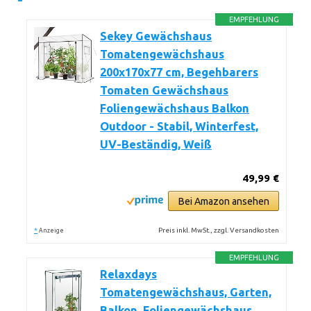
EMPFEHLUNG
Sekey Gewächshaus
Tomatengewächshaus
200x170x77 cm, Begehbarers
Tomaten Gewächshaus
Foliengewächshaus Balkon
Outdoor - Stabil, Winterfest,
UV-Beständig, Weiß
49,99 €
Bei Amazon ansehen
*
Preis inkl. MwSt., zzgl. Versandkosten
Anzeige
EMPFEHLUNG
Relaxdays
Tomatengewächshaus, Garten,
Balkon, Foliengewächshaus