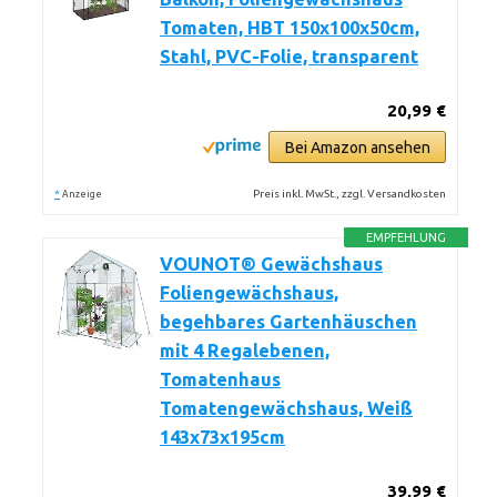
Tomaten, HBT 150x100x50cm,
Stahl, PVC-Folie, transparent
20,99 €
Bei Amazon ansehen
*
Preis inkl. MwSt., zzgl. Versandkosten
Anzeige
EMPFEHLUNG
VOUNOT® Gewächshaus
Foliengewächshaus,
begehbares Gartenhäuschen
mit 4 Regalebenen,
Tomatenhaus
Tomatengewächshaus, Weiß
143x73x195cm
39,99 €