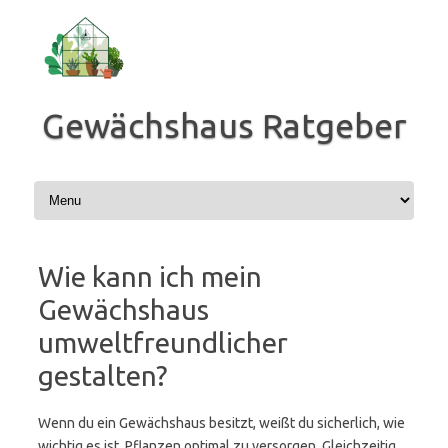
Zum
Inhalt
springen
Gewächshaus Ratgeber
Wie kann ich mein
Gewächshaus
umweltfreundlicher
gestalten?
Wenn du ein Gewächshaus besitzt, weißt du sicherlich, wie
wichtig es ist, Pflanzen optimal zu versorgen. Gleichzeitig