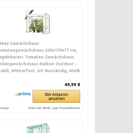
ekey Gewächshaus
omatengewächshaus 200x170x77 cm,
egehbarers Tomaten Gewächshaus
oliengewächshaus Balkon Outdoor -
tabil, Winterfest, UV-Beständig, Weiß
49,99 €
Bei Amazon
ansehen
Preis inkl. MwSt., zzgl. Versandkosten
nzeige