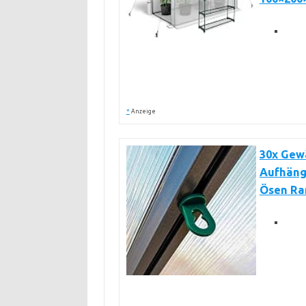
*
Anzeige
30x Gewä
Aufhäng
Ösen Ran