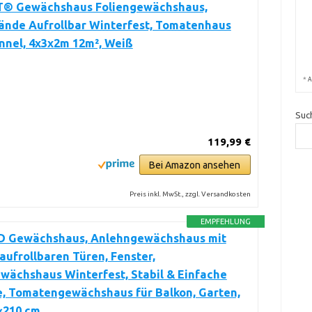
 Gewächshaus Foliengewächshaus,
ände Aufrollbar Winterfest, Tomatenhaus
nnel, 4x3x2m 12m², Weiß
*
A
Suc
119,99 €
Bei Amazon ansehen
Preis inkl. MwSt., zzgl. Versandkosten
EMPFEHLUNG
Gewächshaus, Anlehngewächshaus mit
 aufrollbaren Türen, Fenster,
wächshaus Winterfest, Stabil & Einfache
, Tomatengewächshaus für Balkon, Garten,
×210 cm