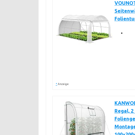
VOUNOT®
Seitenw
Folientu
*
Anzeige
KANWOD 
Regal, 2
Folienge
Montage
100×200