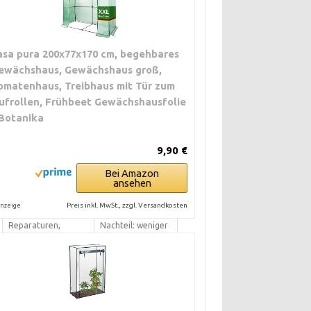
asa pura 200x77x170 cm, begehbares
ewächshaus, Gewächshaus groß,
TYPISCHE
VORTEILE /
omatenhaus, Treibhaus mit Tür zum
LEISTUNGEN
NACHTEILE
ufrollen, Frühbeet Gewächshausfolie
 Botanika
Neuaufbau,
Vorteil: Passgenau
Einhaltung
bei
Herstellervorgaben,
Neuprodukten.
9,90 €
Garantiearbeiten.
Nachteil: Teurer.
Bei Amazon
ansehen
Aufmaß,
Vorteil: flexibel
Preis inkl. MwSt., zzgl. Versandkosten
nzeige
Anpassungen,
und schnell.
Reparaturen,
Nachteil: weniger
Fundamentarbeiten.
produktspezifisch.
Komplettmontage,
Vorteil: Rundum-
Wartung,
Service. Nachteil:
Klimasteuerung,
Kosten und
Reparaturen.
Terminvergabe.