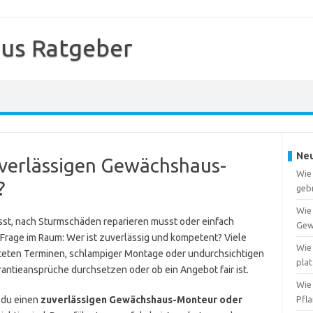
us Ratgeber
Neu
uverlässigen Gewächshaus-
Wie
?
geb
Wie
st, nach Sturmschäden reparieren musst oder einfach
Gew
 Frage im Raum: Wer ist zuverlässig und kompetent? Viele
Wie 
äteten Terminen, schlampiger Montage oder undurchsichtigen
pla
antieansprüche durchsetzen oder ob ein Angebot fair ist.
Wie
e du einen
zuverlässigen Gewächshaus-Monteur oder
Pfl