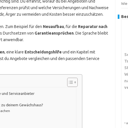
ichtig sind. Du erfährst, worauf du bei Angeboten und
Wie
 Referenzen prüfst und welche Versicherungen und Nachweise
ft dir, Ärger zu vermeiden und Kosten besser einzuschätzen.
Bes
en. Zum Beispiel für den
Neuaufbau
, für die
Reparatur nach
as Durchsetzen von
Garantieansprüchen
. Die Sprache bleibt
ort anwendbar.
ten
, eine klare
Entscheidungshilfe
und ein Kapitel mit
S
st du Angebote vergleichen und den passenden Service
T
S
W
n
v
 und Serviceanbieter
st zu deinem Gewächshaus?
 machen
*
A