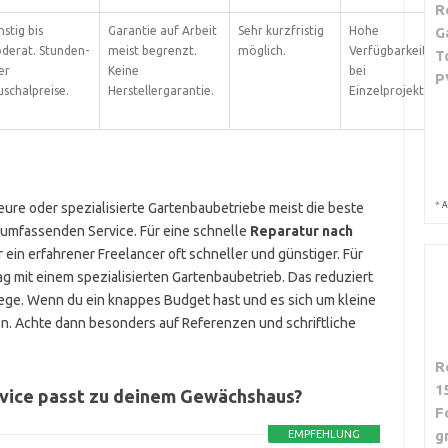
R
stig bis
Garantie auf Arbeit
Sehr kurzfristig
Hohe
G
derat. Stunden-
meist begrenzt.
möglich.
Verfügbarkeit
T
er
Keine
bei
P
schalpreise.
Herstellergarantie.
Einzelprojekten.
*
ure oder spezialisierte Gartenbaubetriebe meist die beste
A
 umfassenden Service. Für eine schnelle
Reparatur nach
 ein erfahrener Freelancer oft schneller und günstiger. Für
ag mit einem spezialisierten Gartenbaubetrieb. Das reduziert
lege. Wenn du ein knappes Budget hast und es sich um kleine
on. Achte dann besonders auf Referenzen und schriftliche
R
1
rvice passt zu deinem Gewächshaus?
F
g
EMPFEHLUNG