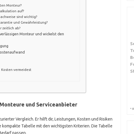
uten Monteur?
alkulation auf?
achweise sind wichtig?
Garantie und Gewährleistung?
 zeitlich ab?
zuverlässigen Monteur und wickelst den
S
agung
T
 Kostenaufwand
B
F
e Kosten vermeidest
S
-Monteure und Serviceanbieter
*
A
rierter Vergleich. Er hilft dir, Leistungen, Kosten und Risiken
e kompakte Tabelle mit den wichtigsten Kriterien. Die Tabelle
Bedarf passen.