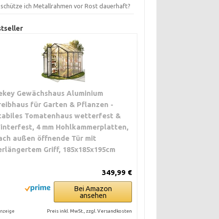
 schütze ich Metallrahmen vor Rost dauerhaft?
tseller
ekey Gewächshaus Aluminium
reibhaus für Garten & Pflanzen -
tabiles Tomatenhaus wetterfest &
interfest, 4 mm Hohlkammerplatten,
ach außen öffnende Tür mit
erlängertem Griff, 185x185x195cm
349,99 €
Bei Amazon
ansehen
Preis inkl. MwSt., zzgl. Versandkosten
nzeige