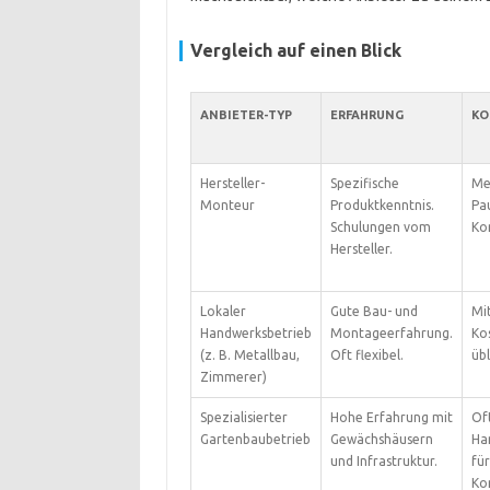
Vergleich auf einen Blick
ANBIETER-TYP
ERFAHRUNG
KO
Hersteller-
Spezifische
Me
Monteur
Produktkenntnis.
Pa
Schulungen vom
Ko
Hersteller.
Lokaler
Gute Bau- und
Mit
Handwerksbetrieb
Montageerfahrung.
Ko
(z. B. Metallbau,
Oft flexibel.
übl
Zimmerer)
Spezialisierter
Hohe Erfahrung mit
Of
Gartenbaubetrieb
Gewächshäusern
Ha
und Infrastruktur.
für
Ko