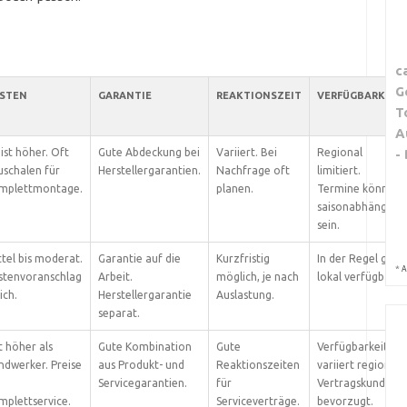
c
G
STEN
GARANTIE
REAKTIONSZEIT
VERFÜGBARKEIT
T
A
ist höher. Oft
Gute Abdeckung bei
Variiert. Bei
Regional
-
uschalen für
Herstellergarantien.
Nachfrage oft
limitiert.
mplettmontage.
planen.
Termine können
saisonabhängig
sein.
tel bis moderat.
Garantie auf die
Kurzfristig
In der Regel gut
*
A
stenvoranschlag
Arbeit.
möglich, je nach
lokal verfügbar.
ich.
Herstellergarantie
Auslastung.
separat.
t höher als
Gute Kombination
Gute
Verfügbarkeit
ndwerker. Preise
aus Produkt- und
Reaktionszeiten
variiert regional.
Servicegarantien.
für
Vertragskunden
mplettservice.
Serviceverträge.
bevorzugt.