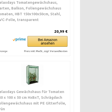
elaxdays Tomatengewächshaus,
arten, Balkon, Foliengewächshaus
Kleinere Montagen,
Vorteil: günstig
Reparaturen,
und flexibel.
omaten, HBT 150x100x50cm, Stahl,
Aufbau bei
Nachteil:
VC-Folie, transparent
Standardmodellen.
eingeschränkte
Absicherung.
20,99 €
Bei Amazon
ansehen
Preis inkl. MwSt., zzgl. Versandkosten
nzeige
elaxdays Gewächshaus für Tomaten
50 x 100 x 50 cm HxBxT, Schrägdach
oliengewächshaus mit PE Gitterfolie,
rün