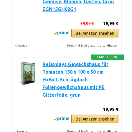
Gemüse, Blumen, Garten, Grün
EGN15GH02G1
39,99 €
19,99 €
Bei Amazon ansehen
*
Preis inkl. MwSt., zzgl. Versandkosten
Anzeige
EMPFEHLUNG
Relaxdays Gewächshaus für
Tomaten 150 x 100 x 50 cm
HxBxT, Schrägdach
Foliengewächshaus mit PE
Gitterfolie, grün
19,99 €
Bei Amazon ansehen
*
Preis inkl. MwSt., zzgl. Versandkosten
Anzeige