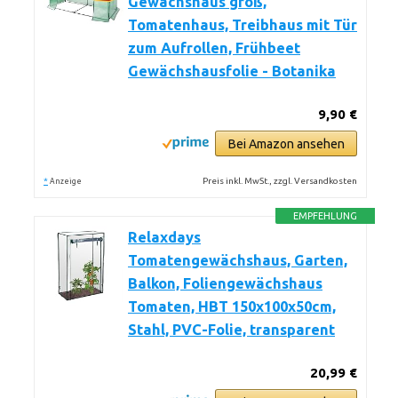
Gewächshaus groß,
Tomatenhaus, Treibhaus mit Tür
zum Aufrollen, Frühbeet
Gewächshausfolie - Botanika
9,90 €
Bei Amazon ansehen
*
Preis inkl. MwSt., zzgl. Versandkosten
Anzeige
EMPFEHLUNG
Relaxdays
Tomatengewächshaus, Garten,
Balkon, Foliengewächshaus
Tomaten, HBT 150x100x50cm,
Stahl, PVC-Folie, transparent
20,99 €