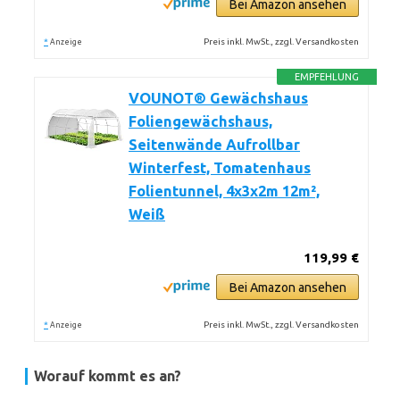
Bei Amazon ansehen
*
Preis inkl. MwSt., zzgl. Versandkosten
Anzeige
EMPFEHLUNG
VOUNOT® Gewächshaus
Foliengewächshaus,
Seitenwände Aufrollbar
Winterfest, Tomatenhaus
Folientunnel, 4x3x2m 12m²,
Weiß
119,99 €
Bei Amazon ansehen
*
Preis inkl. MwSt., zzgl. Versandkosten
Anzeige
Worauf kommt es an?