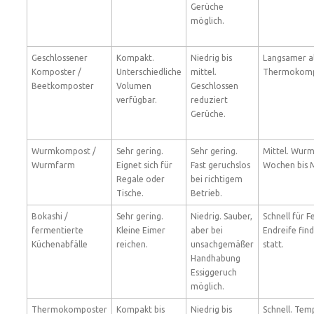
Gerüche
möglich.
Geschlossener
Kompakt.
Niedrig bis
Langsamer a
Komposter /
Unterschiedliche
mittel.
Thermokompos
Beetkomposter
Volumen
Geschlossen
verfügbar.
reduziert
Gerüche.
Wurmkompost /
Sehr gering.
Sehr gering.
Mittel. Wurm
Wurmfarm
Eignet sich für
Fast geruchslos
Wochen bis 
Regale oder
bei richtigem
Tische.
Betrieb.
Bokashi /
Sehr gering.
Niedrig. Sauber,
Schnell für 
fermentierte
Kleine Eimer
aber bei
Endreife fin
Küchenabfälle
reichen.
unsachgemäßer
statt.
Handhabung
Essiggeruch
möglich.
Thermokomposter
Kompakt bis
Niedrig bis
Schnell. Tem