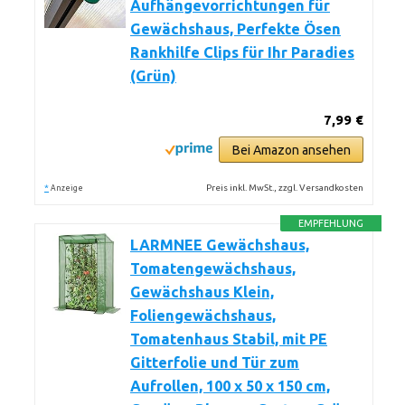
Aufhängevorrichtungen für
Gewächshaus, Perfekte Ösen
Rankhilfe Clips für Ihr Paradies
(Grün)
7,99 €
Bei Amazon ansehen
*
Preis inkl. MwSt., zzgl. Versandkosten
Anzeige
EMPFEHLUNG
LARMNEE Gewächshaus,
Tomatengewächshaus,
Gewächshaus Klein,
Foliengewächshaus,
Tomatenhaus Stabil, mit PE
Gitterfolie und Tür zum
Aufrollen, 100 x 50 x 150 cm,