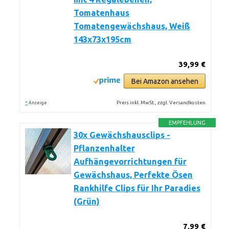
Tomatenhaus
Tomatengewächshaus, Weiß
143x73x195cm
39,99 €
Bei Amazon ansehen
*
Preis inkl. MwSt., zzgl. Versandkosten
Anzeige
EMPFEHLUNG
30x Gewächshausclips -
Pflanzenhalter
Aufhängevorrichtungen für
Gewächshaus, Perfekte Ösen
Rankhilfe Clips für Ihr Paradies
(Grün)
7,99 €