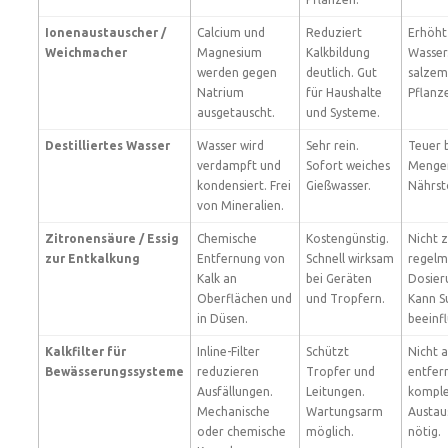
Ionenaustauscher /
Calcium und
Reduziert
Erhöht
Weichmacher
Magnesium
Kalkbildung
Wasser.
werden gegen
deutlich. Gut
salzem
Natrium
für Haushalte
Pflanz
ausgetauscht.
und Systeme.
Destilliertes Wasser
Wasser wird
Sehr rein.
Teuer 
verdampft und
Sofort weiches
Mengen
kondensiert. Frei
Gießwasser.
Nährst
von Mineralien.
Zitronensäure / Essig
Chemische
Kostengünstig.
Nicht 
zur Entkalkung
Entfernung von
Schnell wirksam
regelm
Kalk an
bei Geräten
Dosier
Oberflächen und
und Tropfern.
Kann S
in Düsen.
beeinfl
Kalkfilter für
Inline-Filter
Schützt
Nicht al
Bewässerungssysteme
reduzieren
Tropfer und
entfer
Ausfällungen.
Leitungen.
komple
Mechanische
Wartungsarm
Austau
oder chemische
möglich.
nötig.