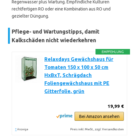
Regenwasser plus Wartung. Empfindliche Kulturen
rechtfertigen RO oder eine Kombination aus RO und
gezielter Düngung.
Pflege- und Wartungstipps, damit
Kalkschäden nicht wiederkehren
EMPFEHLUNG
Relaxdays Gewächshaus für
Tomaten 150 x 100 x 50 cm
HxBxT, Schrägdach
Foliengewächshaus mit PE
Gitterfolie, grün
19,99 €
Bei Amazon ansehen
*
Preis inkl. MwSt., zzgl. Versandkosten
Anzeige