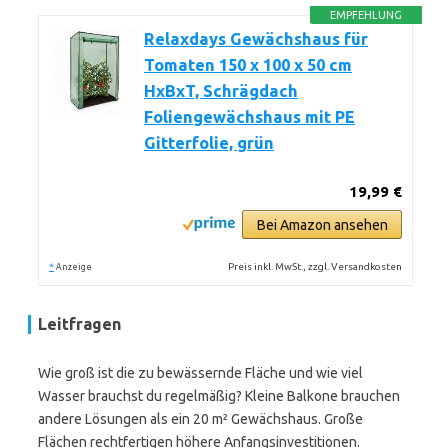
EMPFEHLUNG
Relaxdays Gewächshaus für
Tomaten 150 x 100 x 50 cm
HxBxT, Schrägdach
Foliengewächshaus mit PE
Gitterfolie, grün
19,99 €
Bei Amazon ansehen
*
Preis inkl. MwSt., zzgl. Versandkosten
Anzeige
Leitfragen
Wie groß ist die zu bewässernde Fläche und wie viel
Wasser brauchst du regelmäßig? Kleine Balkone brauchen
andere Lösungen als ein 20 m² Gewächshaus. Große
Flächen rechtfertigen höhere Anfangsinvestitionen.