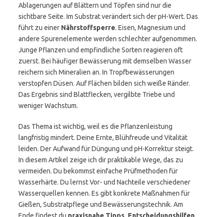
Ablagerungen auf Blättern und Töpfen sind nur die
sichtbare Seite. Im Substrat verändert sich der pH-Wert. Das
führt zu einer
Nährstoffsperre
. Eisen, Magnesium und
andere Spurenelemente werden schlechter aufgenommen.
Junge Pflanzen und empfindliche Sorten reagieren oft
zuerst. Bei häufiger Bewässerung mit demselben Wasser
reichern sich Mineralien an. In Tropfbewässerungen
verstopfen Düsen. Auf Flächen bilden sich weiße Ränder.
Das Ergebnis sind Blattflecken, vergilbte Triebe und
weniger Wachstum.
Das Thema ist wichtig, weil es die Pflanzenleistung
langfristig mindert. Deine Ernte, Blühfreude und Vitalität
leiden. Der Aufwand für Düngung und pH-Korrektur steigt.
In diesem Artikel zeige ich dir praktikable Wege, das zu
vermeiden. Du bekommst einfache Prüfmethoden für
Wasserhärte. Du lernst Vor- und Nachteile verschiedener
Wasserquellen kennen. Es gibt konkrete Maßnahmen für
Gießen, Substratpflege und Bewässerungstechnik. Am
Ende findest du
praxisnahe Tipps, Entscheidungshilfen