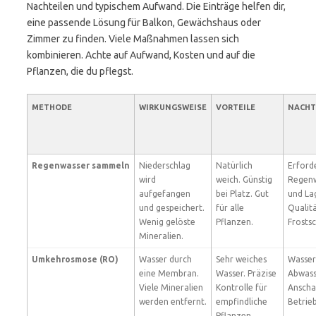
Nachteilen und typischem Aufwand. Die Einträge helfen dir,
eine passende Lösung für Balkon, Gewächshaus oder
Zimmer zu finden. Viele Maßnahmen lassen sich
kombinieren. Achte auf Aufwand, Kosten und auf die
Pflanzen, die du pflegst.
METHODE
WIRKUNGSWEISE
VORTEILE
NACHT
Regenwasser sammeln
Niederschlag
Natürlich
Erford
wird
weich. Günstig
Regenw
aufgefangen
bei Platz. Gut
und La
und gespeichert.
für alle
Qualit
Wenig gelöste
Pflanzen.
Frostsc
Mineralien.
Umkehrosmose (RO)
Wasser durch
Sehr weiches
Wasser
eine Membran.
Wasser. Präzise
Abwass
Viele Mineralien
Kontrolle für
Anscha
werden entfernt.
empfindliche
Betrie
Pflanzen.