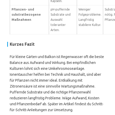
Kapseln.
Pflanzen- und
pH-puffernde
Weniger
Substr
substratbezogene
Substrate und
Folgeprobleme.
nötig. 
Maßnahmen
Auswahl
Langfristig
Pflanze
toleranter
stabilere Kultur.
Arten.
Kurzes Fazit
Für kleine Gärten und Balkon ist Regenwasser oft die beste
Balance aus Aufwand und Wirkung. Bei empfindlichen
Kulturen lohnt sich eine Umkehrosmoseanlage.
Ionentauscher helfen bei Technik und Haushalt, sind aber
für Pflanzen nicht immer ideal. Entkalkung mit
Zitronensäure ist eine sinnvolle Wartungsmaßnahme.
Puffernde Substrate und die richtige Pflanzenwahl
reduzieren langfristig Probleme. Wäge Aufwand, Kosten
und Pflanzenbedarf ab. Später im Artikel findest du Schritt-
für-Schritt-Anleitungen zur Umsetzung.