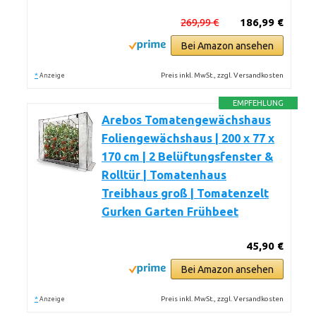
269,99 €
186,99 €
Bei Amazon ansehen
*
Preis inkl. MwSt., zzgl. Versandkosten
Anzeige
EMPFEHLUNG
Arebos Tomatengewächshaus
Foliengewächshaus | 200 x 77 x
170 cm | 2 Belüftungsfenster &
Rolltür | Tomatenhaus
Treibhaus groß | Tomatenzelt
Gurken Garten Frühbeet
45,90 €
Bei Amazon ansehen
*
Preis inkl. MwSt., zzgl. Versandkosten
Anzeige