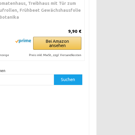
omatenhaus, Treibhaus mit Tür zum
ufrollen, Frühbeet Gewächshausfolie
 Botanika
9,90 €
Bei Amazon
ansehen
Preis inkl. MwSt., zzgl. Versandkosten
nzeige
hen
Suchen