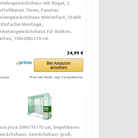
nlehngewächshaus mit Regal, 2
ufrollbaren Türen, Fenster,
oliengewächshaus Winterfest, Stabil
 Einfache Montage,
omatengewächshaus für Balkon,
arten, 100×200×210 cm
34,99 €
Bei Amazon
ansehen
Preis inkl. MwSt., zzgl. Versandkosten
nzeige
asa pura 200x77x170 cm, begehbares
ewächshaus, Gewächshaus groß,