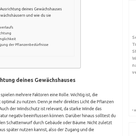
en Ausrichtung deines Gewächshauses
Gewächshäusern und wie du sie
verlaufs
ichtung
S
nglichkeit
T
gung der Pflanzenbedürfnisse
S
W
n
v
ichtung deines Gewächshauses
ielen mehrere Faktoren eine Rolle. Wichtig ist, die
optimal zu nutzen. Denn je mehr direktes Licht die Pflanzen
Auch der Windschutz ist relevant, da starke Winde das
*
A
ur negativ beeinflussen können. Darüber hinaus solltest du
den Schattenwurf durch Gebäude oder Bäume. Nicht zuletzt
aus später nutzen kannst, also der Zugang und die