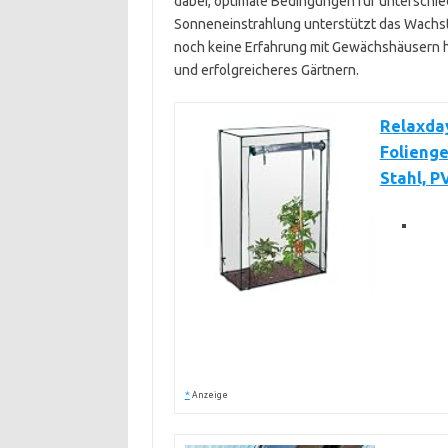
dabei, optimale Bedingungen für unterschie
Sonneneinstrahlung unterstützt das Wachst
noch keine Erfahrung mit Gewächshäusern has
und erfolgreicheres Gärtnern.
Relaxda
Folieng
Stahl, P
*
Anzeige