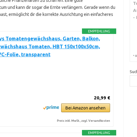
dliche Pflanzenarten zu schaffen. Eine gute
T
um und kann dir sogar die Ernte verlängern. Gerade wenn du
A
t, ermöglicht dir die korrekte Ausrichtung ein einfacheres
-
EMPFEHLUNG
ys Tomatengewächshaus, Garten, Balkon,
ewächshaus Tomaten, HBT 150x100x50cm,
VC-Folie, transparent
*
A
Suc
20,99 €
Bei Amazon ansehen
Preis inkl. MwSt., zzgl. Versandkosten
EMPFEHLUNG