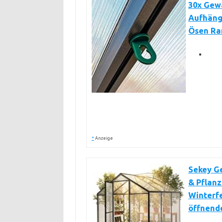
30x Gewä
Aufhäng
Ösen Ran
*
Anzeige
Sekey G
& Pflanz
Winterf
öffnende