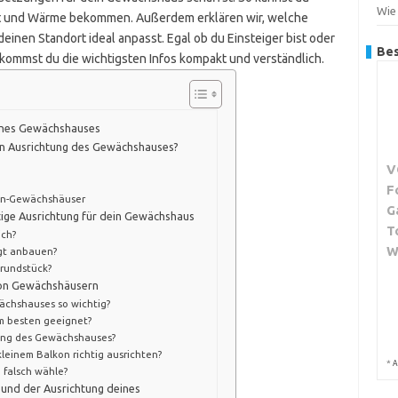
Wie
cht und Wärme bekommen. Außerdem erklären wir, welche
deinen Standort ideal anpasst. Egal ob du Einsteiger bist oder
Bes
ekommst du die wichtigsten Infos kompakt und verständlich.
eines Gewächshauses
gen Ausrichtung des Gewächshauses?
V
F
kon-Gewächshäuser
G
htige Ausrichtung für dein Gewächshaus
T
ich?
W
gt anbauen?
Grundstück?
 von Gewächshäusern
ächshauses so wichtig?
am besten geeignet?
tung des Gewächshauses?
einem Balkon richtig ausrichten?
*
A
 falsch wähle?
 und der Ausrichtung deines