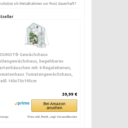
 schütze ich Metallrahmen vor Rost dauerhaft?
tseller
OUNOT® Gewächshaus
oliengewächshaus, begehbares
artenhäuschen mit 4 Regalebenen,
omatenhaus Tomatengewächshaus,
eiß 143x73x195cm
39,99 €
Bei Amazon
ansehen
Preis inkl. MwSt., zzgl. Versandkosten
nzeige