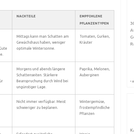
NACHTEILE
EMPFOHLENE
3
PFLANZENTYPEN
A
Mittags kann man Schatten am
Tomaten, Gurken,
G
Gewächshaus haben, weniger
Kräuter
R
Gute
optimale Wintersonne.
e.
Morgens und abends längere
Paprika, Melonen,
Schattenseiten. Stärkere
Auberginen
ür
Beanspruchung durch Wind bei
*
A
ungünstiger Lage.
Nicht immer verfügbar. Meist
Wintergemüse,
schwieriger zu beplanen.
frostempfindliche
Pflanzen
K