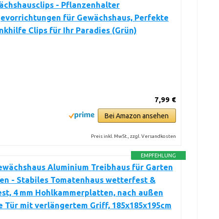
chshausclips - Pflanzenhalter
evorrichtungen für Gewächshaus, Perfekte
khilfe Clips für Ihr Paradies (Grün)
7,99 €
Bei Amazon ansehen
Preis inkl. MwSt., zzgl. Versandkosten
EMPFEHLUNG
ewächshaus Aluminium Treibhaus für Garten
en - Stabiles Tomatenhaus wetterfest &
est, 4 mm Hohlkammerplatten, nach außen
 Tür mit verlängertem Griff, 185x185x195cm