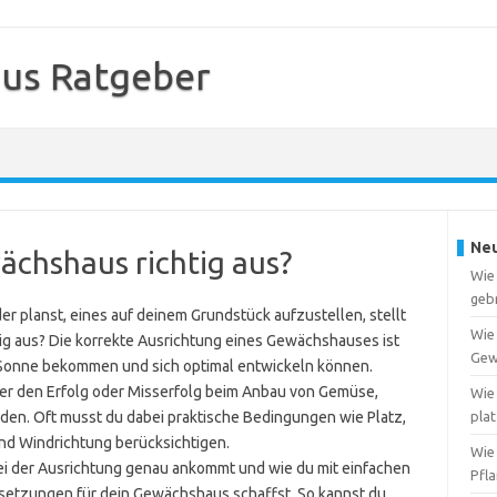
us Ratgeber
Neu
wächshaus richtig aus?
Wie
geb
r planst, eines auf deinem Grundstück aufzustellen, stellt
Wie
chtig aus? Die korrekte Ausrichtung eines Gewächshauses ist
Gew
 Sonne bekommen und sich optimal entwickeln können.
ber den Erfolg oder Misserfolg beim Anbau von Gemüse,
Wie 
den. Oft musst du dabei praktische Bedingungen wie Platz,
pla
d Windrichtung berücksichtigen.
Wie
bei der Ausrichtung genau ankommt und wie du mit einfachen
Pfl
setzungen für dein Gewächshaus schaffst. So kannst du