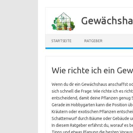
Zum
Inhalt
Gewächsha
springen
STARTSEITE
RATGEBER
Wie richte ich ein Ge
Wenn du dir ein Gewächshaus anschaffst ode
sich schnell die Frage: Wie richte ich es ri
entscheidend, damit deine Pflanzen genug
Gerade im Hobbygarten kann die Position ü
Kräutern oder exotischen Pflanzen entschei
Schattenwurf durch Bäume oder Gebäude un
In diesem Ratgeber erfährst du, worauf es 
Tipps und etwas Planung die besten Voraus