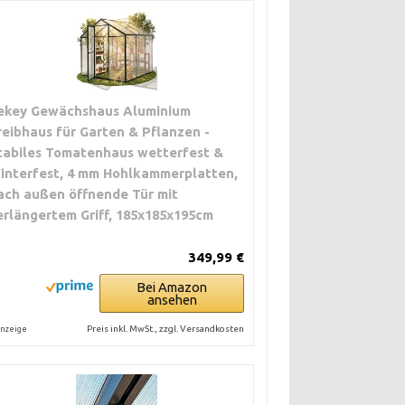
ekey Gewächshaus Aluminium
reibhaus für Garten & Pflanzen -
tabiles Tomatenhaus wetterfest &
interfest, 4 mm Hohlkammerplatten,
ach außen öffnende Tür mit
erlängertem Griff, 185x185x195cm
349,99 €
Bei Amazon
ansehen
Preis inkl. MwSt., zzgl. Versandkosten
nzeige