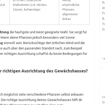
t
Erfordert zusätzliche
Wenig
A
ützt
Maßnahmen (z.B. Hecken,
empfindliche
a
Zäune). Aufwendiger.
Pflanzen,
F
allgemeiner
&
Anbau
T
G
htung
die häufigste und meist geeignete Wahl. Sie sorgt für
. Wenn deine Pflanzen jedoch besonders viel Sonne
ng
sinnvoll sein. Berücksichtige den örtlichen Wind und die
 auch über den passenden Standort nach, zum Beispiel
der richtigen Ausrichtung schaffst du beste Bedingungen für
*
A
er richtigen Ausrichtung des Gewächshauses?
ch möglichst viele verschiedene Pflanzen selbst anbauen
c
. Die richtige Ausrichtung deines Gewächshauses hilft dir
G