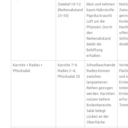
Zwiebel 10–12
klein und nehmen
Nutz
(Reihenabstand
kaum Nährstoffe.
Zwis
25–30)
Paprika braucht
gerin
Luft um die
Konk
Pflanzen. Durch
Nacht
den
offer
Reihenabstand
Sicht
bleibt die
direk
Belüftung
erhalten.
Karotte + Radies +
Karotte 7–9,
Schnellwachsende
Vorte
Pflücksalat
Radies 3–4,
Radies können
Fläc
Pflücksalat 20
zwischen
und s
langsameren
Ernte
Reihen gezogen
Unter
werden. Karotten
Ernte
nutzen tiefere
erfor
Bodenbereiche.
Timin
Salat belegt
Lücken an der
Oberfläche.