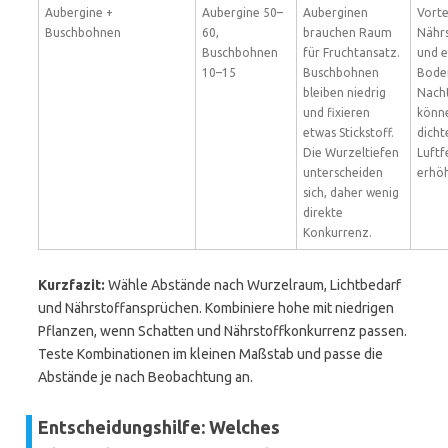
Aubergine +
Aubergine 50–
Auberginen
Vorte
Buschbohnen
60,
brauchen Raum
Nährs
Buschbohnen
für Fruchtansatz.
und 
10–15
Buschbohnen
Boden
bleiben niedrig
Nacht
und fixieren
könne
etwas Stickstoff.
dicht
Die Wurzeltiefen
Luftf
unterscheiden
erhö
sich, daher wenig
direkte
Konkurrenz.
Kurzfazit:
Wähle Abstände nach Wurzelraum, Lichtbedarf
und Nährstoffansprüchen. Kombiniere hohe mit niedrigen
Pflanzen, wenn Schatten und Nährstoffkonkurrenz passen.
Teste Kombinationen im kleinen Maßstab und passe die
Abstände je nach Beobachtung an.
Entscheidungshilfe: Welches