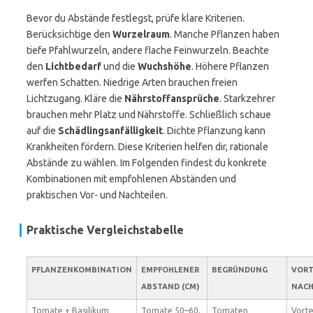
Bevor du Abstände festlegst, prüfe klare Kriterien.
Berücksichtige den
Wurzelraum
. Manche Pflanzen haben
tiefe Pfahlwurzeln, andere flache Feinwurzeln. Beachte
den
Lichtbedarf
und die
Wuchshöhe
. Höhere Pflanzen
werfen Schatten. Niedrige Arten brauchen freien
Lichtzugang. Kläre die
Nährstoffansprüche
. Starkzehrer
brauchen mehr Platz und Nährstoffe. Schließlich schaue
auf die
Schädlingsanfälligkeit
. Dichte Pflanzung kann
Krankheiten fördern. Diese Kriterien helfen dir, rationale
Abstände zu wählen. Im Folgenden findest du konkrete
Kombinationen mit empfohlenen Abständen und
praktischen Vor- und Nachteilen.
Praktische Vergleichstabelle
PFLANZENKOMBINATION
EMPFOHLENER
BEGRÜNDUNG
VORT
ABSTAND (CM)
NACH
Tomate + Basilikum
Tomate 50–60,
Tomaten
Vortei