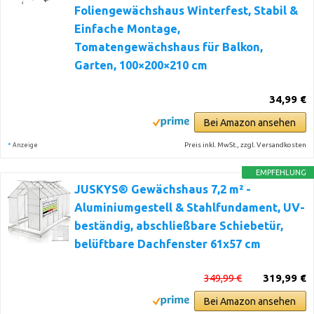
Foliengewächshaus Winterfest, Stabil &
Einfache Montage,
Tomatengewächshaus für Balkon,
Garten, 100×200×210 cm
34,99 €
Bei Amazon ansehen
*
Preis inkl. MwSt., zzgl. Versandkosten
Anzeige
EMPFEHLUNG
JUSKYS® Gewächshaus 7,2 m² -
Aluminiumgestell & Stahlfundament, UV-
beständig, abschließbare Schiebetür,
belüftbare Dachfenster 61x57 cm
349,99 €
319,99 €
Bei Amazon ansehen