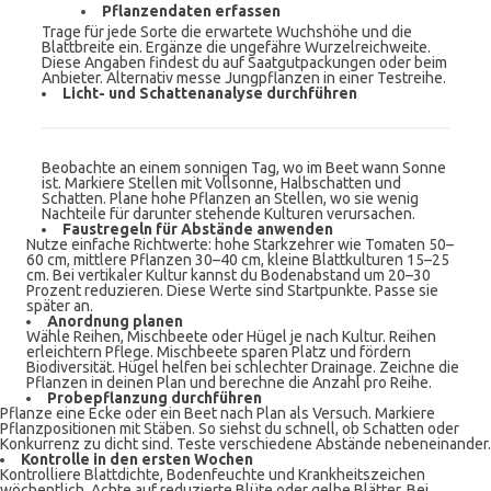
Pflanzendaten erfassen
Trage für jede Sorte die erwartete Wuchshöhe und die
Blattbreite ein. Ergänze die ungefähre Wurzelreichweite.
Diese Angaben findest du auf Saatgutpackungen oder beim
Anbieter. Alternativ messe Jungpflanzen in einer Testreihe.
Licht- und Schattenanalyse durchführen
Beobachte an einem sonnigen Tag, wo im Beet wann Sonne
ist. Markiere Stellen mit Vollsonne, Halbschatten und
Schatten. Plane hohe Pflanzen an Stellen, wo sie wenig
Nachteile für darunter stehende Kulturen verursachen.
Faustregeln für Abstände anwenden
Nutze einfache Richtwerte: hohe Starkzehrer wie Tomaten 50–
60 cm, mittlere Pflanzen 30–40 cm, kleine Blattkulturen 15–25
cm. Bei vertikaler Kultur kannst du Bodenabstand um 20–30
Prozent reduzieren. Diese Werte sind Startpunkte. Passe sie
später an.
Anordnung planen
Wähle Reihen, Mischbeete oder Hügel je nach Kultur. Reihen
erleichtern Pflege. Mischbeete sparen Platz und fördern
Biodiversität. Hügel helfen bei schlechter Drainage. Zeichne die
Pflanzen in deinen Plan und berechne die Anzahl pro Reihe.
Probepflanzung durchführen
Pflanze eine Ecke oder ein Beet nach Plan als Versuch. Markiere
Pflanzpositionen mit Stäben. So siehst du schnell, ob Schatten oder
Konkurrenz zu dicht sind. Teste verschiedene Abstände nebeneinander.
Kontrolle in den ersten Wochen
Kontrolliere Blattdichte, Bodenfeuchte und Krankheitszeichen
wöchentlich. Achte auf reduzierte Blüte oder gelbe Blätter. Bei