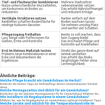
Tief- und Flachwurzler kombinieren
Mehrere Starkzehrer
Nutze unterschiedliche Wurzeltiefen,
nebeneinander setzen
um Konkurrenz im Boden zu
Das erhöht Nährstoffmangel
reduzieren.
und reduziert Erträge.
Vertikale Strukturen nutzen
Ranker einfach auf dem
Rankhilfen schaffen Bodenfläche für
Boden wachsen lassen
niedrige Kulturen darunter.
Sie nehmen unnötig Platz
und werfen viel Schatten.
Pflegezugang freihalten
Beete so voll machen, dass
Lass Wege oder Pufferzonen für
kein Zugang bleibt
Gießen, Ernte und Kontrolle.
Das erschwert Pflege und
Kontrolle auf Krankheiten.
Erst im kleinen Maßstab testen
Direkt das ganze Beet auf
Probiere neue Kombinationen in einer
einmal umstellen
Ecke und dokumentiere die
Das erhöht das Risiko
Ergebnisse.
langfristiger Fehler ohne
Lernmöglichkeit.
Ähnliche Beiträge:
Welche Pflege braucht ein Gewächshaus im Herbst?
Entdecke die besten Tipps zur Herbstpflege deines Gewächshauses! Schütze
deine...
Welche Montagezeiten sind üblich für ein Gewächshaus?
Entdecken Sie die üblichen Montagezeiten für Ihr Gewächshaus! Erfahren Sie,...
Wie installiere ich Regalsysteme in einem Gewächshaus?
Erfahren Sie, wie Sie Regalsysteme im Gewächshaus optimal installieren! Tipps...
Welche Geräte sind nützlich für die Temperaturkontrolle im