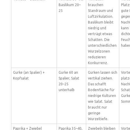
Basilikum 20–
brauchen
Platz
25
Standraum und
gute
Luftzirkulation.
gegen
Basilikum bleibt
Nacht
niedrig und
kann 
verträgt etwas
dich
Schatten. Die
Feuc
unterschiedlichen
habe
Wurzelzonen
reduzieren
Konkurrenz.
Gurke (an Spalier) +
Gurke 60 an
Gurken lassen sich
Vorte
Kopfsalat
Spalier, Salat
vertikal ziehen.
platz
20–25
Das schafft
Nacht
unterhalb
Bodenfläche für
Schat
niedrige Kulturen
Gurke
wie Salat. Salat
Somm
braucht nur
geringe
Wurzeltiefe.
Paprika + Zwiebel
Paprika 35–40,
Zwiebeln bleiben
Vorte