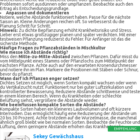
Problemen sofort ausdünnen oder umpflanzen. Beobachte auch den
Ertrag als Entscheidungsgrundlage.
Anpassen und dokumentieren
Notiere, welche Abstände funktioniert haben. Passe für die nächste
Saison an. Kleine Änderungen reichen oft. So verbesserst du die
Planung Schritt für Schritt.
Hinweis:
Zu dichte Bepflanzung erhöht Krankheitsrisiko und Stress.
Lieber erst etwas großzügiger planen und später verdichten. Mit einer
testweisen Pflanzung reduzierst du Fehler. Für Anfänger ist das die
sicherste Methode.
Häufige Fragen zu Pflanzabständen in Mischkultur
Wie messe ich Abstände richtig?
Miss den
Mitte-zu-Mitte-Abstand
zwischen Pflanzen. Dafür misst du
vom Mittelpunkt eines Stamms oder Pflanzlochs zum Mittelpunkt der
nächsten Pflanze. Achte auch auf den erwarteten Kronendurchmesser
und notiere ihn im Plan. Markiere die Positionen mit Stäben oder Schnur,
bevor du pflanzt.
Wann darf ich Pflanzen enger setzen?
Dichtes Setzen ist möglich, wenn Sorten kompakt wachsen oder wenn
du Vertikalzucht nutzt. Funktioniert nur bei guter Luftzirkulation und
kontrollierter Bewässerung. Reduziere Abstände schrittweise und teste
in einem kleinen Bereich. Wenn du Krankheiten oder schlechte
Belüftung siehst, vergrößere die Abstände wieder.
Wie beeinflussen kompakte Sorten die Abstände?
Kompakte Sorten haben ein kleineres Laubvolumen und oft kürzere
Internodien. Das ermöglicht häufig eine Reduzierung der Abstände um
20 bis 30 Prozent. Achte trotzdem auf die Wurzelmasse, die manchmal
ähnlich groß bleibt wie bei normalen Sorten. Beobachte die Feuchte und
Lüftung, denn geringere Abstände erhöhen das Krankheitsrisiko.
EMPFEHLUNG
Sekey Gewächshaus