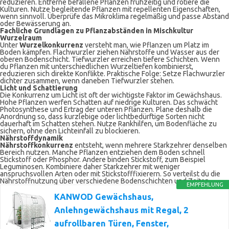
reduzieren. Entferne befallene Pflanzen frühzeitig und rotiere die
Kulturen. Nutze begleitende Pflanzen mit repellenten Eigenschaften,
wenn sinnvoll. Überprüfe das Mikroklima regelmäßig und passe Abstand
oder Bewässerung an.
Fachliche Grundlagen zu Pflanzabständen in Mischkultur
Wurzelraum
Unter
Wurzelkonkurrenz
versteht man, wie Pflanzen um Platz im
Boden kämpfen. Flachwurzler ziehen Nährstoffe und Wasser aus der
oberen Bodenschicht. Tiefwurzler erreichen tiefere Schichten. Wenn
du Pflanzen mit unterschiedlichen Wurzeltiefen kombinierst,
reduzieren sich direkte Konflikte. Praktische Folge: Setze Flachwurzler
dichter zusammen, wenn daneben Tiefwurzler stehen.
Licht und Schattierung
Die Konkurrenz um Licht ist oft der wichtigste Faktor im Gewächshaus.
Hohe Pflanzen werfen Schatten auf niedrige Kulturen. Das schwächt
Photosynthese und Ertrag der unteren Pflanzen. Plane deshalb die
Anordnung so, dass kurzlebige oder lichtbedürftige Sorten nicht
dauerhaft im Schatten stehen. Nutze Rankhilfen, um Bodenfläche zu
sichern, ohne den Lichteinfall zu blockieren.
Nährstoffdynamik
Nährstoffkonkurrenz
entsteht, wenn mehrere Starkzehrer denselben
Bereich nutzen. Manche Pflanzen entziehen dem Boden schnell
Stickstoff oder Phosphor. Andere binden Stickstoff, zum Beispiel
Leguminosen. Kombiniere daher Starkzehrer mit weniger
anspruchsvollen Arten oder mit Stickstofffixierern. So verteilst du die
Nährstoffnutzung über verschiedene Bodenschichten und Zeiten.
EMPFEHLUNG
KANWOD Gewächshaus,
Anlehngewächshaus mit Regal, 2
aufrollbaren Türen, Fenster,