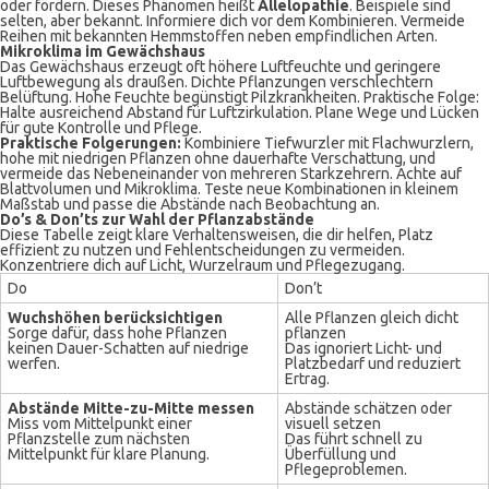
oder fördern. Dieses Phänomen heißt
Allelopathie
. Beispiele sind
selten, aber bekannt. Informiere dich vor dem Kombinieren. Vermeide
Reihen mit bekannten Hemmstoffen neben empfindlichen Arten.
Mikroklima im Gewächshaus
Das Gewächshaus erzeugt oft höhere Luftfeuchte und geringere
Luftbewegung als draußen. Dichte Pflanzungen verschlechtern
Belüftung. Hohe Feuchte begünstigt Pilzkrankheiten. Praktische Folge:
Halte ausreichend Abstand für Luftzirkulation. Plane Wege und Lücken
für gute Kontrolle und Pflege.
Praktische Folgerungen:
Kombiniere Tiefwurzler mit Flachwurzlern,
hohe mit niedrigen Pflanzen ohne dauerhafte Verschattung, und
vermeide das Nebeneinander von mehreren Starkzehrern. Achte auf
Blattvolumen und Mikroklima. Teste neue Kombinationen in kleinem
Maßstab und passe die Abstände nach Beobachtung an.
Do’s & Don’ts zur Wahl der Pflanzabstände
Diese Tabelle zeigt klare Verhaltensweisen, die dir helfen, Platz
effizient zu nutzen und Fehlentscheidungen zu vermeiden.
Konzentriere dich auf Licht, Wurzelraum und Pflegezugang.
Do
Don’t
Wuchshöhen berücksichtigen
Alle Pflanzen gleich dicht
Sorge dafür, dass hohe Pflanzen
pflanzen
keinen Dauer-Schatten auf niedrige
Das ignoriert Licht- und
werfen.
Platzbedarf und reduziert
Ertrag.
Abstände Mitte-zu-Mitte messen
Abstände schätzen oder
Miss vom Mittelpunkt einer
visuell setzen
Pflanzstelle zum nächsten
Das führt schnell zu
Mittelpunkt für klare Planung.
Überfüllung und
Pflegeproblemen.