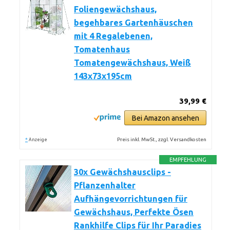
Foliengewächshaus,
begehbares Gartenhäuschen
mit 4 Regalebenen,
Tomatenhaus
Tomatengewächshaus, Weiß
143x73x195cm
39,99 €
Bei Amazon ansehen
*
Preis inkl. MwSt., zzgl. Versandkosten
Anzeige
EMPFEHLUNG
30x Gewächshausclips -
Pflanzenhalter
Aufhängevorrichtungen für
Gewächshaus, Perfekte Ösen
Rankhilfe Clips für Ihr Paradies