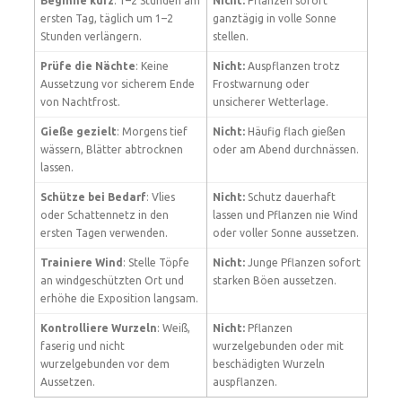
Beginne kurz
: 1–2 Stunden am
Nicht:
Pflanzen sofort
ersten Tag, täglich um 1–2
ganztägig in volle Sonne
Stunden verlängern.
stellen.
Prüfe die Nächte
: Keine
Nicht:
Auspflanzen trotz
Aussetzung vor sicherem Ende
Frostwarnung oder
von Nachtfrost.
unsicherer Wetterlage.
Gieße gezielt
: Morgens tief
Nicht:
Häufig flach gießen
wässern, Blätter abtrocknen
oder am Abend durchnässen.
lassen.
Schütze bei Bedarf
: Vlies
Nicht:
Schutz dauerhaft
oder Schattennetz in den
lassen und Pflanzen nie Wind
ersten Tagen verwenden.
oder voller Sonne aussetzen.
Trainiere Wind
: Stelle Töpfe
Nicht:
Junge Pflanzen sofort
an windgeschützten Ort und
starken Böen aussetzen.
erhöhe die Exposition langsam.
Kontrolliere Wurzeln
: Weiß,
Nicht:
Pflanzen
faserig und nicht
wurzelgebunden oder mit
wurzelgebunden vor dem
beschädigten Wurzeln
Aussetzen.
auspflanzen.