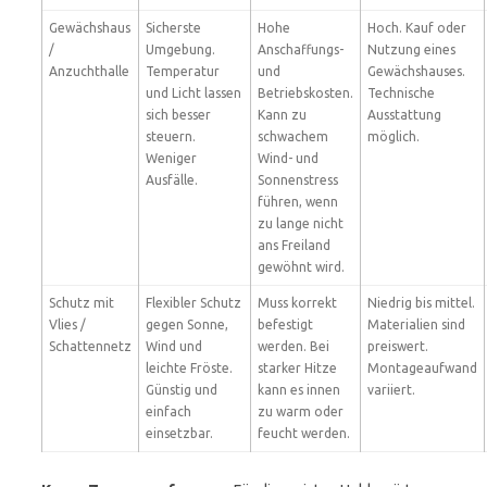
Gewächshaus
Sicherste
Hohe
Hoch. Kauf oder
/
Umgebung.
Anschaffungs-
Nutzung eines
Anzuchthalle
Temperatur
und
Gewächshauses.
und Licht lassen
Betriebskosten.
Technische
sich besser
Kann zu
Ausstattung
steuern.
schwachem
möglich.
Weniger
Wind- und
Ausfälle.
Sonnenstress
führen, wenn
zu lange nicht
ans Freiland
gewöhnt wird.
Schutz mit
Flexibler Schutz
Muss korrekt
Niedrig bis mittel.
Vlies /
gegen Sonne,
befestigt
Materialien sind
Schattennetz
Wind und
werden. Bei
preiswert.
leichte Fröste.
starker Hitze
Montageaufwand
Günstig und
kann es innen
variiert.
einfach
zu warm oder
einsetzbar.
feucht werden.