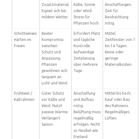
Zusatzmaterial.
Kälte, Sonne
Anschaffungen.
Eignet sich bei
oder Wind.
Zeit für
mildem Wetter.
Stress für
Beobachtung
Pflanzen hoch.
nötig.
Schrittweises
Bester
Erfordert Platz
Mittel.
Härten im
Kompromiss
und tägliche
Zeitfenster von 7
Freien
zwischen
Kontrolle.
bis 14 Tagen.
Schutz und
Aufwändige
Keine oder
Anpassung.
Zeitplanung
geringe
Pflanzen
über mehrere
Materialkosten.
gewöhnen sich
Tage.
langsam an
Licht und Wind.
Frühbeet /
Guter Schutz
Anschaffung
Mittel bis hoch.
Kaltrahmen
vor Kälte und
und Aufbau
Kauf oder Bau
Wind. Nutzt
nötig.
des Rahmens.
passive Wärme.
Belüftung muss
Regelmäßiges
Verlängert
regelmäßig
Lüften.
Saison.
erfolgen. Nicht
so flexibel wie
Freiland.