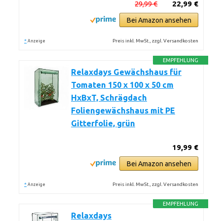
29,99 €
22,99 €
Bei Amazon ansehen
*
Preis inkl. MwSt., zzgl. Versandkosten
Anzeige
EMPFEHLUNG
Relaxdays Gewächshaus für
Tomaten 150 x 100 x 50 cm
HxBxT, Schrägdach
Foliengewächshaus mit PE
Gitterfolie, grün
19,99 €
Bei Amazon ansehen
*
Preis inkl. MwSt., zzgl. Versandkosten
Anzeige
EMPFEHLUNG
Relaxdays